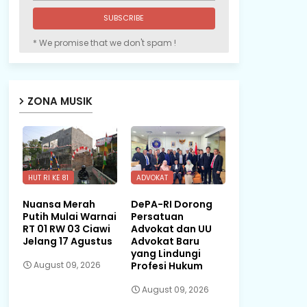
* We promise that we don't spam !
ZONA MUSIK
HUT RI KE 81
ADVOKAT
Nuansa Merah
DePA-RI Dorong
Putih Mulai Warnai
Persatuan
RT 01 RW 03 Ciawi
Advokat dan UU
Jelang 17 Agustus
Advokat Baru
yang Lindungi
Profesi Hukum
August 09, 2026
August 09, 2026