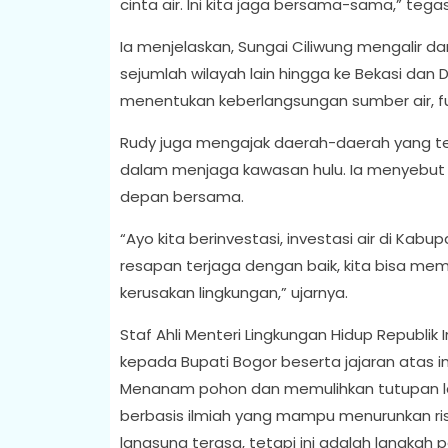
cinta air. Ini kita jaga bersama-sama,” tega
Ia menjelaskan, Sungai Ciliwung mengalir d
sejumlah wilayah lain hingga ke Bekasi dan D
menentukan keberlangsungan sumber air, fungs
Rudy juga mengajak daerah-daerah yang terd
dalam menjaga kawasan hulu. Ia menyebut u
depan bersama.
“Ayo kita berinvestasi, investasi air di Kab
resapan terjaga dengan baik, kita bisa me
kerusakan lingkungan,” ujarnya.
Staf Ahli Menteri Lingkungan Hidup Republik
kepada Bupati Bogor beserta jajaran atas i
Menanam pohon dan memulihkan tutupan laha
berbasis ilmiah yang mampu menurunkan ris
langsung terasa, tetapi ini adalah langkah 