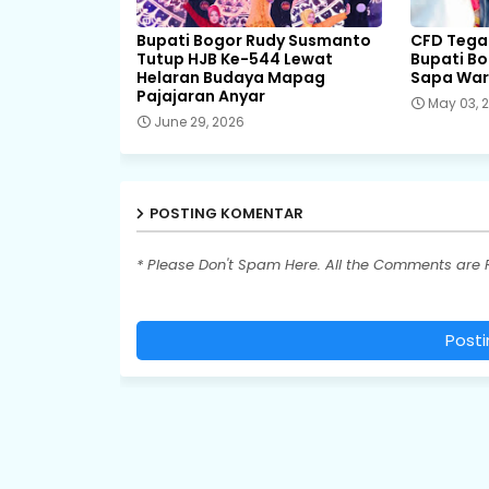
Bupati Bogor Rudy Susmanto
CFD Tegar
Tutup HJB Ke-544 Lewat
Bupati B
Helaran Budaya Mapag
Sapa Wa
Pajajaran Anyar
May 03, 
June 29, 2026
POSTING KOMENTAR
* Please Don't Spam Here. All the Comments are
Post