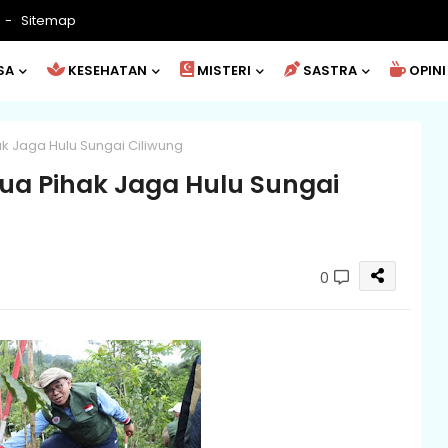
Sitemap
SA
KESEHATAN
MISTERI
SASTRA
OPINI
 Jaga Hulu Sungai Ciliwung
a Pihak Jaga Hulu Sungai
0