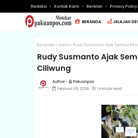
Redaksi
Kontak Kami
Beriklan
Privacy Policy
BERANDA
JELAJAH DE
Beranda
warta
Rudy Susmanto Ajak Semua Pihak
Rudy Susmanto Ajak Semu
Ciliwung
Pakuanpos
Februari 05, 2026
1 minute read