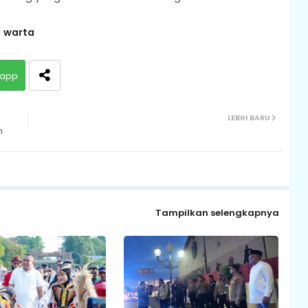
warta
app
LEBIH BARU
n
Tampilkan selengkapnya