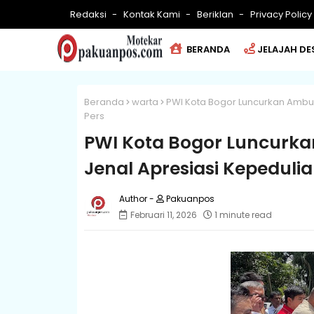
Redaksi
Kontak Kami
Beriklan
Privacy Policy
BERANDA
JELAJAH DE
Beranda
warta
PWI Kota Bogor Luncurkan Ambula
Pers
PWI Kota Bogor Luncurka
Jenal Apresiasi Kepedulia
Pakuanpos
Februari 11, 2026
1 minute read