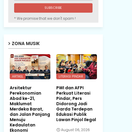
* We promise that we don't spam !
ZONA MUSIK
ARTIKEL
LITERASI PINDAR
Arsitektur
PWI dan AFPI
Perekonomian
Perkuat Literasi
Abad ke-21,
Pindar, Pers
Maklumat
Didorong Jadi
Merdeka Barat,
Garda Terdepan
dan Jalan Panjang
Edukasi Publik
Menuju
Lawan Pinjol Ilegal
Kedaulatan
Ekonomi
August 06, 2026