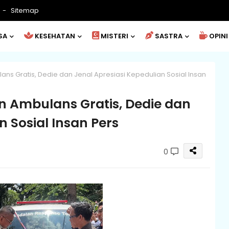
Sitemap
SA
KESEHATAN
MISTERI
SASTRA
OPINI
ns Gratis, Dedie dan Jenal Apresiasi Kepedulian Sosial Insan
n Ambulans Gratis, Dedie dan
n Sosial Insan Pers
0