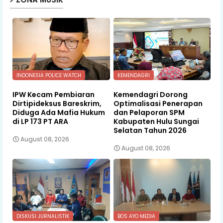
INDONESIA POLICE WATCH
KEMENDAGRI
IPW Kecam Pembiaran
Kemendagri Dorong
Dirtipideksus Bareskrim,
Optimalisasi Penerapan
Diduga Ada Mafia Hukum
dan Pelaporan SPM
di LP 173 PT ARA
Kabupaten Hulu Sungai
Selatan Tahun 2026
August 08, 2026
August 08, 2026
DISKUSI JURNALISTIK
BOS AYO MEDIA