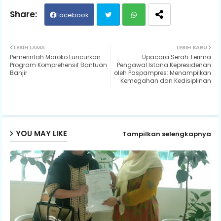
Facebook
Twit
Wh
LEBIH LAMA
LEBIH BARU
Pemerintah Maroko Luncurkan
Upacara Serah Terima
ter
ats
Program Komprehensif Bantuan
Pengawal Istana Kepresidenan
Banjir
oleh Paspampres: Menampilkan
Kemegahan dan Kedisiplinan
ap
p
YOU MAY LIKE
Tampilkan selengkapnya