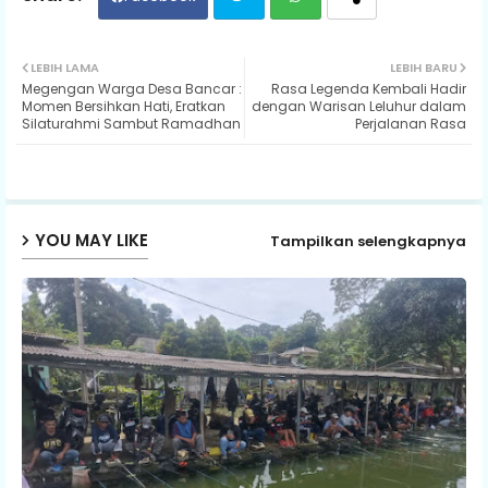
Twit
Wh
LEBIH LAMA
LEBIH BARU
Megengan Warga Desa Bancar :
Rasa Legenda Kembali Hadir
ter
ats
Momen ​Bersihkan Hati, Eratkan
dengan Warisan Leluhur dalam
Silaturahmi Sambut Ramadhan
Perjalanan Rasa
ap
p
YOU MAY LIKE
Tampilkan selengkapnya