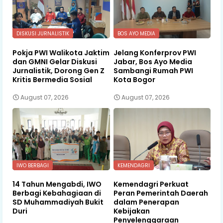
DISKUSI JURNALISTIK
BOS AYO MEDIA
Pokja PWI Walikota Jaktim
Jelang Konferprov PWI
dan GMNI Gelar Diskusi
Jabar, Bos Ayo Media
Jurnalistik, Dorong Gen Z
Sambangi Rumah PWI
Kritis Bermedia Sosial
Kota Bogor
August 07, 2026
August 07, 2026
IWO BERBAGI
KEMENDAGRI
14 Tahun Mengabdi, IWO
Kemendagri Perkuat
Berbagi Kebahagiaan di
Peran Pemerintah Daerah
SD Muhammadiyah Bukit
dalam Penerapan
Duri
Kebijakan
Penyelenggaraan