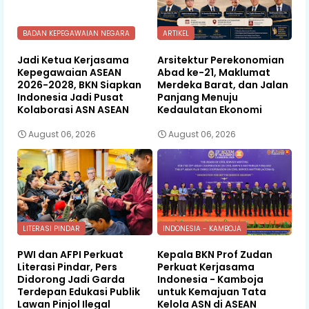
BADAN KEPEGAWAIAN NEGARA
ARTIKEL
Jadi Ketua Kerjasama
Arsitektur Perekonomian
Kepegawaian ASEAN
Abad ke-21, Maklumat
2026-2028, BKN Siapkan
Merdeka Barat, dan Jalan
Indonesia Jadi Pusat
Panjang Menuju
Kolaborasi ASN ASEAN
Kedaulatan Ekonomi
August 06, 2026
August 06, 2026
LITERASI PINDAR
INDONESIA - KAMBOJA
PWI dan AFPI Perkuat
Kepala BKN Prof Zudan
Literasi Pindar, Pers
Perkuat Kerjasama
Didorong Jadi Garda
Indonesia - Kamboja
Terdepan Edukasi Publik
untuk Kemajuan Tata
Lawan Pinjol Ilegal
Kelola ASN di ASEAN