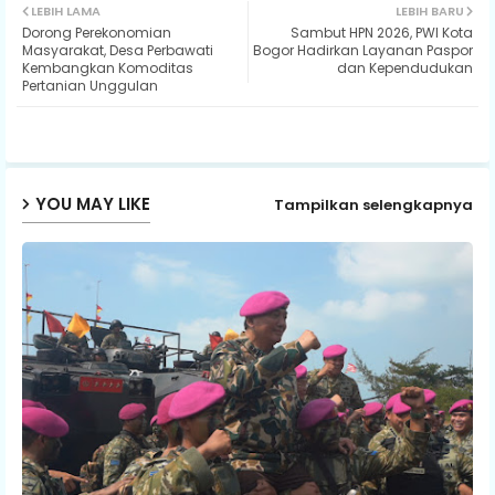
LEBIH LAMA
LEBIH BARU
Dorong Perekonomian
Sambut HPN 2026, PWI Kota
ter
ats
Masyarakat, Desa Perbawati
Bogor Hadirkan Layanan Paspor
Kembangkan Komoditas
dan Kependudukan
Pertanian Unggulan
ap
p
YOU MAY LIKE
Tampilkan selengkapnya