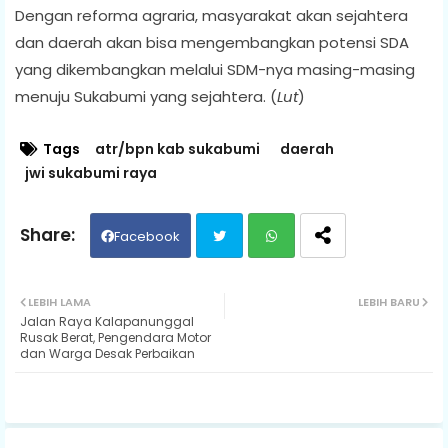
Dengan reforma agraria, masyarakat akan sejahtera
dan daerah akan bisa mengembangkan potensi SDA
yang dikembangkan melalui SDM-nya masing-masing
menuju Sukabumi yang sejahtera. (
Lut
)
Tags
atr/bpn kab sukabumi
daerah
jwi sukabumi raya
Facebook
Twit
Wh
LEBIH LAMA
LEBIH BARU
Jalan Raya Kalapanunggal
ter
ats
Rusak Berat, Pengendara Motor
dan Warga Desak Perbaikan
ap
p