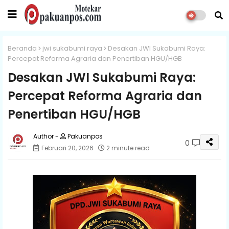
Beranda
jwi sukabumi raya
Desakan JWI Sukabumi Raya:
Percepat Reforma Agraria dan Penertiban HGU/HGB
Desakan JWI Sukabumi Raya:
Percepat Reforma Agraria dan
Penertiban HGU/HGB
Pakuanpos
0
Februari 20, 2026
2 minute read