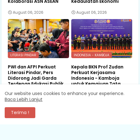
Kolaborasi ASN ASEAN
Kedaulatan Ekonomi
August 06, 2026
August 06, 2026
LITERASI PINDAR
INDONESIA - KAMBOJA
PWI dan AFPI Perkuat
Kepala BKN Prof Zudan
Literasi Pindar, Pers
Perkuat Kerjasama
Didorong Jadi Garda
Indonesia - Kamboja
Terdepan Edukasi Publik
untuk Kemajuan Tata
Lawan Pinjol Ilegal
Kelola ASN di ASEAN
Our website uses cookies to enhance your experience.
Baca Lebih Lanjut
August 06, 2026
August 06, 2026
Terima !
KOMENTAR