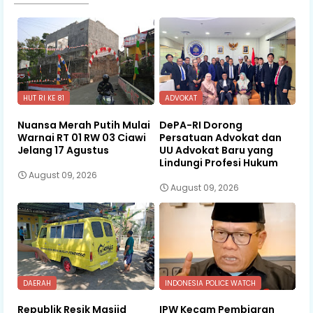
HUT RI KE 81
ADVOKAT
Nuansa Merah Putih Mulai
DePA-RI Dorong
Warnai RT 01 RW 03 Ciawi
Persatuan Advokat dan
Jelang 17 Agustus
UU Advokat Baru yang
Lindungi Profesi Hukum
August 09, 2026
August 09, 2026
DAERAH
INDONESIA POLICE WATCH
Republik Resik Masjid
IPW Kecam Pembiaran