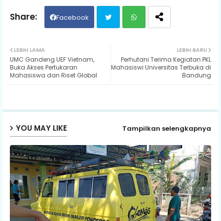
Facebook
Twit
Wh
LEBIH LAMA
LEBIH BARU
UMC Gandeng UEF Vietnam,
Perhutani Terima Kegiatan PKL
ter
ats
Buka Akses Pertukaran
Mahasiswi Universitas Terbuka di
Mahasiswa dan Riset Global
Bandung
ap
p
YOU MAY LIKE
Tampilkan selengkapnya