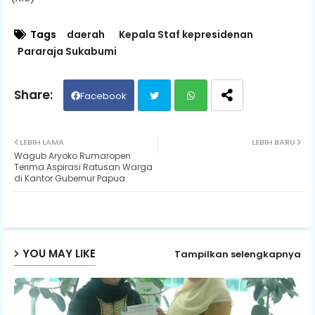
Tags
daerah
Kepala Staf kepresidenan
Pararaja Sukabumi
Facebook
Twit
Wh
LEBIH LAMA
LEBIH BARU
Wagub Aryoko Rumaropen
ter
ats
Terima Aspirasi Ratusan Warga
di Kantor Gubernur Papua
ap
p
YOU MAY LIKE
Tampilkan selengkapnya