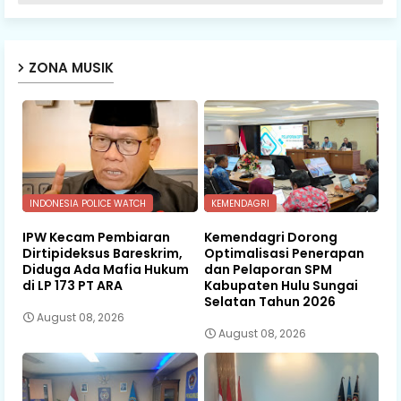
ZONA MUSIK
INDONESIA POLICE WATCH
KEMENDAGRI
IPW Kecam Pembiaran
Kemendagri Dorong
Dirtipideksus Bareskrim,
Optimalisasi Penerapan
Diduga Ada Mafia Hukum
dan Pelaporan SPM
di LP 173 PT ARA
Kabupaten Hulu Sungai
Selatan Tahun 2026
August 08, 2026
August 08, 2026