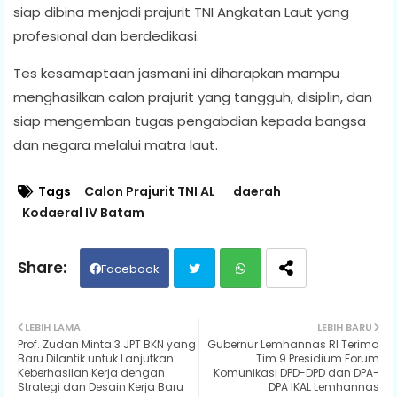
siap dibina menjadi prajurit TNI Angkatan Laut yang
profesional dan berdedikasi.
Tes kesamaptaan jasmani ini diharapkan mampu
menghasilkan calon prajurit yang tangguh, disiplin, dan
siap mengemban tugas pengabdian kepada bangsa
dan negara melalui matra laut.
Tags
Calon Prajurit TNI AL
daerah
Kodaeral IV Batam
Facebook
Twit
Wh
LEBIH LAMA
LEBIH BARU
Prof. Zudan Minta 3 JPT BKN yang
Gubernur Lemhannas RI Terima
ter
ats
Baru Dilantik untuk Lanjutkan
Tim 9 Presidium Forum
Keberhasilan Kerja dengan
Komunikasi DPD-DPD dan DPA-
Strategi dan Desain Kerja Baru
DPA IKAL Lemhannas
ap