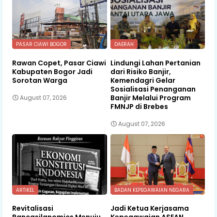
PASAR CIAWI BOGOR
DAERAH
Rawan Copet, Pasar Ciawi
Lindungi Lahan Pertanian
Kabupaten Bogor Jadi
dari Risiko Banjir,
Sorotan Warga
Kemendagri Gelar
Sosialisasi Penanganan
Banjir Melalui Program
August 07, 2026
FMNJP di Brebes
August 07, 2026
ARTIKEL
BADAN KEPEGAWAIAN NEGARA
Revitalisasi
Jadi Ketua Kerjasama