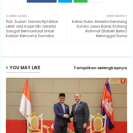
Twit
Wh
LEBIH LAMA
LEBIH BARU
Prof. Zudan: Donasi Rp1 Miliar
Kabar Duka: Maestro Kendang
ter
ats
Lebih dari Korpri DKI Jakarta
Sunda Jawa Barat, Endang
Sangat Bermanfaat Untuk
Rahmat (Babeh Berlin)
Korban Bencana Sumatra
Meninggal Dunia
ap
p
YOU MAY LIKE
Tampilkan selengkapnya