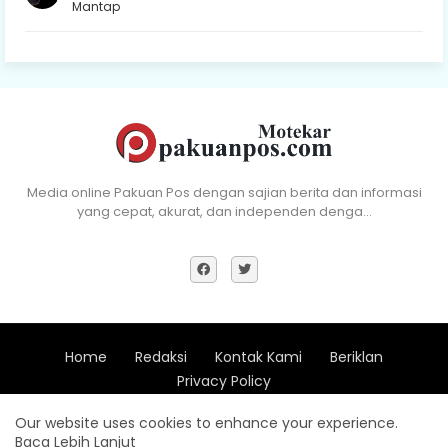
Mantap
Media online Pakuan Pos dengan sajian berita dan informasi
yang cepat, akurat, dan independen denga…
Home
Redaksi
Kontak Kami
Beriklan
Privacy Policy
Copyright (c) 2018 - All Right Reserve Pakuan Pos -
Xevdesign
Our website uses cookies to enhance your experience.
Baca Lebih Lanjut
Design by -
Blogger Templates
| Distributed by
Pakuan Pos