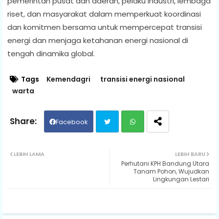
pemerintah pusat dan daerah, pelaku industri, lembaga
riset, dan masyarakat dalam memperkuat koordinasi
dan komitmen bersama untuk mempercepat transisi
energi dan menjaga ketahanan energi nasional di
tengah dinamika global.
Tags
Kemendagri
transisi energi nasional
warta
Facebook
Twit
Wh
LEBIH LAMA
LEBIH BARU
Perhutani KPH Bandung Utara
ter
ats
Tanam Pohon, Wujudkan
Lingkungan Lestari
ap
p