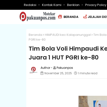
Redaksi
Kontak Kami
Beriklan
Privacy Policy
BERANDA
JELAJAH DE
Beranda
HIMPAUDI kec Kalapanunggal
Tim Bola
PGRI ke-80
Tim Bola Voli Himpaudi 
Juara 1 HUT PGRI ke-80
Pakuanpos
November 25, 2025
1 minute read