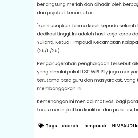
berlangsung meriah dan dihadiri oleh berba
dan pejabat kecamatan.
"kami ucapkan terima kasih kepada seluru
dedikasi tinggi. Ini adalah hasil kerja keras
Yulianti, Ketua Himpaudi Kecamatan Kalapa
(25/11/25).
Penganugerahan penghargaan tersebut dilak
yang dimulai pukul 11.30 WIB. Elly juga men
terutama para guru dan masyarakat, yang 
membanggakan ini.
Kemenangan ini menjadi motivasi bagi para
terus meningkatkan kualitas dan prestasi, 
Tags
daerah
himpaudi
HIMPAUDI k