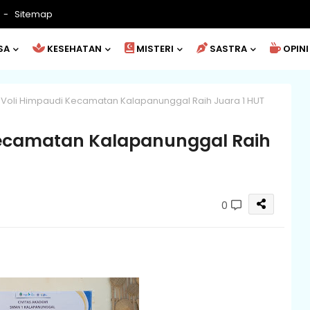
Sitemap
SA
KESEHATAN
MISTERI
SASTRA
OPINI
 Voli Himpaudi Kecamatan Kalapanunggal Raih Juara 1 HUT
Kecamatan Kalapanunggal Raih
0