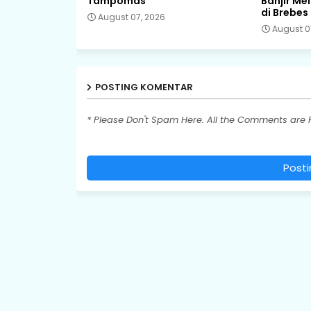
Tampomas
Banjir Me
di Brebes
August 07, 2026
August 0
POSTING KOMENTAR
* Please Don't Spam Here. All the Comments are
Post