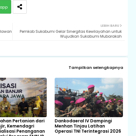
app
LEBIH BARU
hlawan
Pemkab Sukabumi Gelar Sinergitas Kewilayahan untuk
Wujudkan Sukabumi Mubarakah
Tampilkan selengkapnya
Lahan Pertanian dari
Dankodaeral IV Dampingi
njir, Kemendagri
Menhan Tinjau Latihan
ialisasi Penanganan
Operasi TNI Terintegrasi 2026