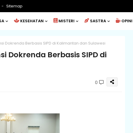
Sitemap
SA
KESEHATAN
MISTERI
SASTRA
OPINI
si Dokrenda Berbasis SIPD di Kalimantan dan Sulawesi
si Dokrenda Berbasis SIPD di
0