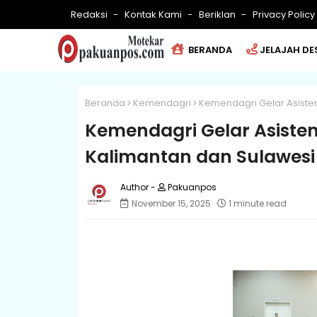
Redaksi
Kontak Kami
Beriklan
Privacy Policy
BERANDA
JELAJAH DE
Beranda
Kemendagri
Kemendagri Gelar Asisten
Kemendagri Gelar Asisten
Kalimantan dan Sulawesi
Pakuanpos
November 15, 2025
1 minute read