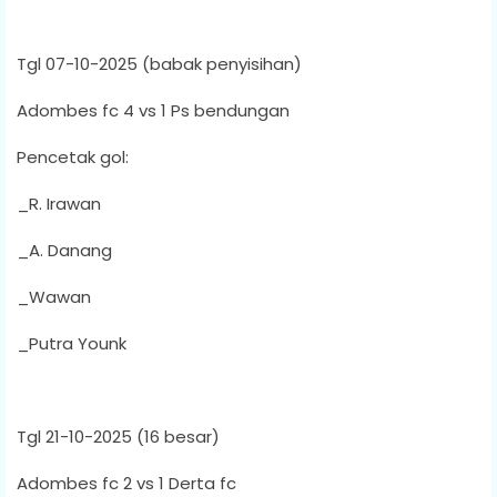
Tgl 07-10-2025 (babak penyisihan)
Adombes fc 4 vs 1 Ps bendungan
Pencetak gol:
_R. Irawan
_A. Danang
_Wawan
_Putra Younk
Tgl 21-10-2025 (16 besar)
Adombes fc 2 vs 1 Derta fc