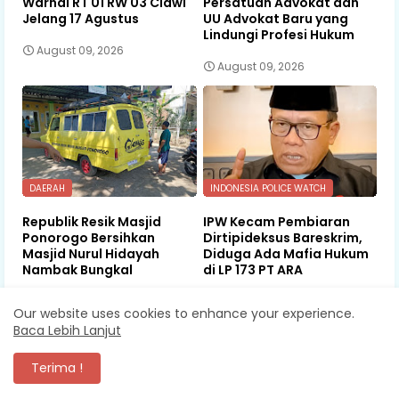
Warnai RT 01 RW 03 Ciawi
Persatuan Advokat dan
Jelang 17 Agustus
UU Advokat Baru yang
Lindungi Profesi Hukum
August 09, 2026
August 09, 2026
DAERAH
INDONESIA POLICE WATCH
Republik Resik Masjid
IPW Kecam Pembiaran
Ponorogo Bersihkan
Dirtipideksus Bareskrim,
Masjid Nurul Hidayah
Diduga Ada Mafia Hukum
Nambak Bungkal
di LP 173 PT ARA
August 09, 2026
August 08, 2026
Our website uses cookies to enhance your experience.
Baca Lebih Lanjut
Terima !
KOMENTAR