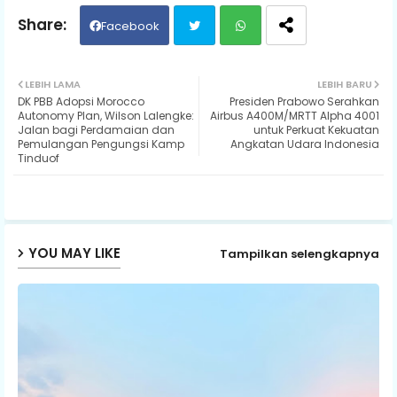
Facebook
Twit
Wh
LEBIH LAMA
LEBIH BARU
DK PBB Adopsi Morocco
Presiden Prabowo Serahkan
ter
ats
Autonomy Plan, Wilson Lalengke:
Airbus A400M/MRTT Alpha 4001
Jalan bagi Perdamaian dan
untuk Perkuat Kekuatan
Pemulangan Pengungsi Kamp
Angkatan Udara Indonesia
ap
Tinduof
p
YOU MAY LIKE
Tampilkan selengkapnya