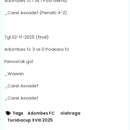
Adombes fc 1 vs 1 PSG Gema
_Carel Asvadef (Penalti 4-2)
Tgl 02-11-2025 (final)
Adombes fc 3 vs 0 Podesra fc
Pencetak gol:
_Wawan
_Carel Asvadef
_Carel Asvadef
Tags
Adombes FC
olahraga
Turobacup XVIII 2025