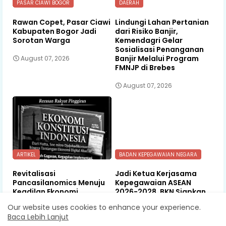
PASAR CIAWI BOGOR
DAERAH
Rawan Copet, Pasar Ciawi
Lindungi Lahan Pertanian
Kabupaten Bogor Jadi
dari Risiko Banjir,
Sorotan Warga
Kemendagri Gelar
Sosialisasi Penanganan
Banjir Melalui Program
August 07, 2026
FMNJP di Brebes
August 07, 2026
ARTIKEL
BADAN KEPEGAWAIAN NEGARA
Revitalisasi
Jadi Ketua Kerjasama
Pancasilanomics Menuju
Kepegawaian ASEAN
Keadilan Ekonomi
2026-2028, BKN Siapkan
Berkelanjutan
Indonesia Jadi Pusat
Our website uses cookies to enhance your experience.
Kolaborasi ASN ASEAN
Baca Lebih Lanjut
August 07, 2026