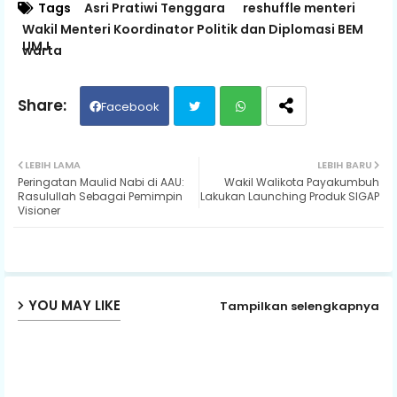
Tags
Asri Pratiwi Tenggara
reshuffle menteri
Wakil Menteri Koordinator Politik dan Diplomasi BEM
UMJ
warta
Facebook
Twit
Wh
LEBIH LAMA
LEBIH BARU
Peringatan Maulid Nabi di AAU:
Wakil Walikota Payakumbuh
ter
ats
Rasulullah Sebagai Pemimpin
Lakukan Launching Produk SIGAP
Visioner
ap
p
YOU MAY LIKE
Tampilkan selengkapnya