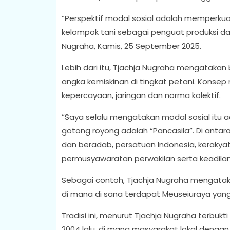
“Perspektif modal sosial adalah memperkuat 
kelompok tani sebagai penguat produksi da
Nugraha, Kamis, 25 September 2025.
Lebih dari itu, Tjachja Nugraha mengataka
angka kemiskinan di tingkat petani. Konsep 
kepercayaan, jaringan dan norma kolektif.
“Saya selalu mengatakan modal sosial itu 
gotong royong adalah “Pancasila”. Di antar
dan beradab, persatuan Indonesia, kerakya
permusyawaratan perwakilan serta keadilan s
Sebagai contoh, Tjachja Nugraha mengatakan
di mana di sana terdapat Meuseiuraya y
Tradisi ini, menurut Tjachja Nugraha terbuk
2004 lalu, di mana masyarakat lokal dengan