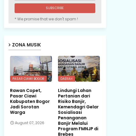
* We promise that we don't spam !
ZONA MUSIK
PASAR CIAWI BOGOR
DAERAH
Rawan Copet,
Lindungi Lahan
Pasar Ciawi
Pertanian dari
Kabupaten Bogor
Risiko Banjir,
Jadi Sorotan
Kemendagri Gelar
Warga
Sosialisasi
Penanganan
Banjir Melalui
August 07, 2026
Program FMNJP di
Brebes