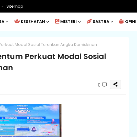
Sitemap
SA
KESEHATAN
MISTERI
SASTRA
OPINI
Perkuat Modal Sosial Turunkan Angka Kemiskinan
entum Perkuat Modal Sosial
nan
0