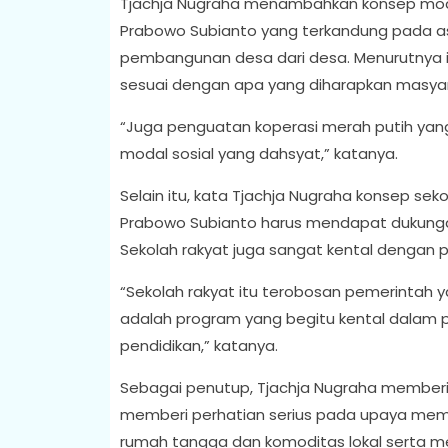
Tjachja Nugraha menambahkan konsep modal 
Prabowo Subianto yang terkandung pada as
pembangunan desa dari desa. Menurutnya i
sesuai dengan apa yang diharapkan masyar
“Juga penguatan koperasi merah putih yang
modal sosial yang dahsyat,” katanya.
Selain itu, kata Tjachja Nugraha konsep sek
Prabowo Subianto harus mendapat dukung
Sekolah rakyat juga sangat kental dengan p
“Sekolah rakyat itu terobosan pemerintah y
adalah program yang begitu kental dalam pe
pendidikan,” katanya.
Sebagai penutup, Tjachja Nugraha member
memberi perhatian serius pada upaya mem
rumah tangga dan komoditas lokal serta 