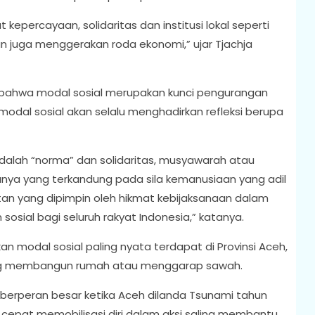
kepercayaan, solidaritas dan institusi lokal seperti
n juga menggerakan roda ekonomi,” ujar Tjachja
n bahwa modal sosial merupakan kunci pengurangan
modal sosial akan selalu menghadirkan refleksi berupa
adalah “norma” dan solidaritas, musyawarah atau
anya yang terkandung pada sila kemanusiaan yang adil
tan yang dipimpin oleh hikmat kebijaksanaan dalam
osial bagi seluruh rakyat Indonesia,” katanya.
 modal sosial paling nyata terdapat di Provinsi Aceh,
ang membangun rumah atau menggarap sawah.
ti berperan besar ketika Aceh dilanda Tsunami tahun
 cepat memobilisasi diri dalam aksi saling membantu