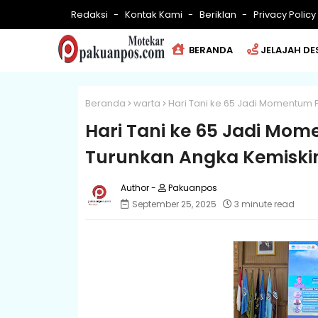
Redaksi
Kontak Kami
Beriklan
Privacy Policy
BERANDA
JELAJAH DE
Beranda
warta
Hari Tani ke 65 Jadi Momentum 
Hari Tani ke 65 Jadi Mom
Turunkan Angka Kemiski
Pakuanpos
September 25, 2025
3 minute read