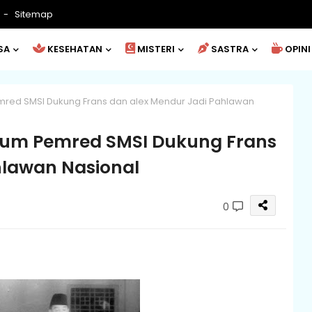
Sitemap
SA
KESEHATAN
MISTERI
SASTRA
OPINI
mred SMSI Dukung Frans dan alex Mendur Jadi Pahlawan
rum Pemred SMSI Dukung Frans
hlawan Nasional
0