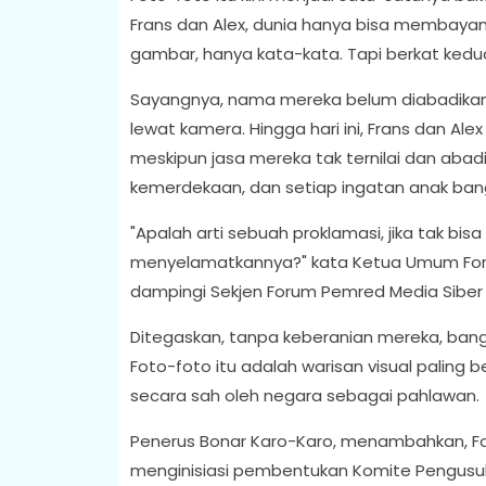
Frans dan Alex, dunia hanya bisa membayan
gambar, hanya kata-kata. Tapi berkat kedua
Sayangnya, nama mereka belum diabadikan 
lewat kamera. Hingga hari ini, Frans dan A
meskipun jasa mereka tak ternilai dan abad
kemerdekaan, dan setiap ingatan anak ban
"Apalah arti sebuah proklamasi, jika tak bis
menyelamatkannya?" kata Ketua Umum Forum
dampingi Sekjen Forum Pemred Media Siber 
Ditegaskan, tanpa keberanian mereka, bang
Foto-foto itu adalah warisan visual paling b
secara sah oleh negara sebagai pahlawan.
Penerus Bonar Karo-Karo, menambahkan, Fo
menginisiasi pembentukan Komite Pengusula