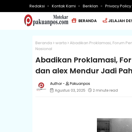
Redaksi
Kontak Kami
Beriklan
Privacy Policy
BERANDA
JELAJAH DE
Beranda
warta
Abadikan Proklamasi, Forum Pe
Nasional
Abadikan Proklamasi, Fo
dan alex Mendur Jadi Pa
Pakuanpos
Agustus 03, 2025
2 minute read