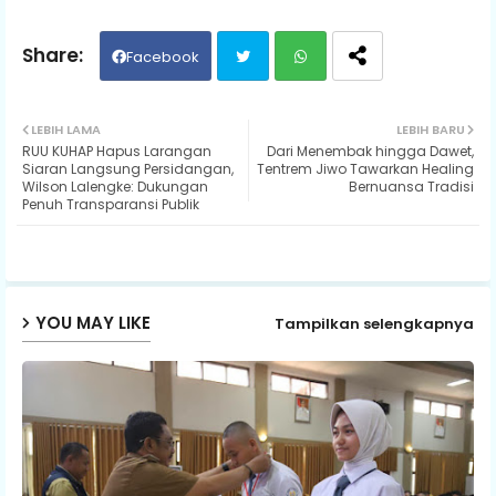
Facebook
Twit
Wh
LEBIH LAMA
LEBIH BARU
RUU KUHAP Hapus Larangan
Dari Menembak hingga Dawet,
ter
ats
Siaran Langsung Persidangan,
Tentrem Jiwo Tawarkan Healing
Wilson Lalengke: Dukungan
Bernuansa Tradisi
Penuh Transparansi Publik
ap
p
YOU MAY LIKE
Tampilkan selengkapnya