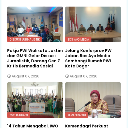
DISKUSI JURNALISTIK
BOS AYO MEDIA
Pokja PWI Walikota Jaktim
Jelang Konferprov PWI
dan GMNI Gelar Diskusi
Jabar, Bos Ayo Media
Jurnalistik, Dorong Gen Z
Sambangi Rumah PWI
Kritis Bermedia Sosial
Kota Bogor
August 07, 2026
August 07, 2026
IWO BERBAGI
KEMENDAGRI
14 Tahun Mengabdi, IWO
Kemendagri Perkuat