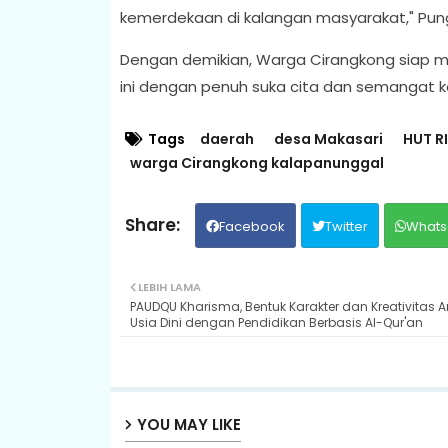
kemerdekaan di kalangan masyarakat," Pung
Dengan demikian, Warga Cirangkong siap 
ini dengan penuh suka cita dan semangat 
Tags
daerah
desa Makasari
HUT RI
warga Cirangkong kalapanunggal
Facebook
Twitter
Whats
LEBIH LAMA
PAUDQU Kharisma, Bentuk Karakter dan Kreativitas 
Usia Dini dengan Pendidikan Berbasis Al-Qur'an
YOU MAY LIKE