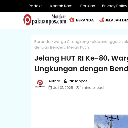
Redaksi
Kontak Kami
Beriklan
Privacy Policy
BERANDA
JELAJAH DE
Beranda
warga Cirangkong kalapanunggal
Jel
dengan Bendera Merah Putih
Jelang HUT RI Ke-80, W
Lingkungan dengan Bend
Pakuanpos
Juli 31, 2025
1 minute read