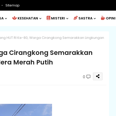
Sitemap
SA
KESEHATAN
MISTERI
SASTRA
OPINI
ang HUT RI Ke-80, Warga Cirangkong Semarakkan Lingkungan
arga Cirangkong Semarakkan
era Merah Putih
0