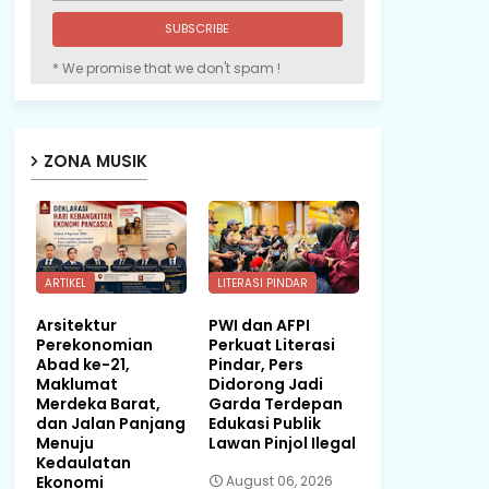
* We promise that we don't spam !
ZONA MUSIK
ARTIKEL
LITERASI PINDAR
Arsitektur
PWI dan AFPI
Perekonomian
Perkuat Literasi
Abad ke-21,
Pindar, Pers
Maklumat
Didorong Jadi
Merdeka Barat,
Garda Terdepan
dan Jalan Panjang
Edukasi Publik
Menuju
Lawan Pinjol Ilegal
Kedaulatan
Ekonomi
August 06, 2026