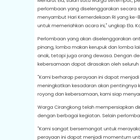
Menurut Ela, salah satu warga setempat, pe
perlombaan yang diselenggarakan secara s
menyambut Hari Kemerdekaan RI yang ke-80
untuk memeriahkan acara ini," ungkap Ela. K
Perlombaan yang akan diselenggarakan anta
pinang, lomba makan kerupuk dan lomba lainn
anak, tetapi juga orang dewasa. Dengan d
kebersamaan dapat dirasakan oleh seluruh 
"Kami berharap perayaan ini dapat menjad
meningkatkan kesadaran akan pentingnya 
royong dan kebersamaan, kami siap menyam
Warga Cirangkong telah mempersiapkan diri
dengan berbagai kegiatan. Selain perlombaa
"Kami sangat bersemangat untuk merayakan
perayaan ini dapat menjadi momentum un