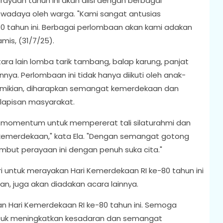
rayaan tahun ini akan diisi dengan berbagai
wadaya oleh warga. "Kami sangat antusias
 tahun ini. Berbagai perlombaan akan kami adakan
amis, (31/7/25).
ra lain lomba tarik tambang, balap karung, panjat
ya. Perlombaan ini tidak hanya diikuti oleh anak-
emikian, diharapkan semangat kemerdekaan dan
lapisan masyarakat.
i momentum untuk mempererat tali silaturahmi dan
kemerdekaan," kata Ela. "Dengan semangat gotong
but perayaan ini dengan penuh suka cita."
 untuk merayakan Hari Kemerdekaan RI ke-80 tahun ini
n, juga akan diadakan acara lainnya.
 Hari Kemerdekaan RI ke-80 tahun ini. Semoga
tuk meningkatkan kesadaran dan semangat