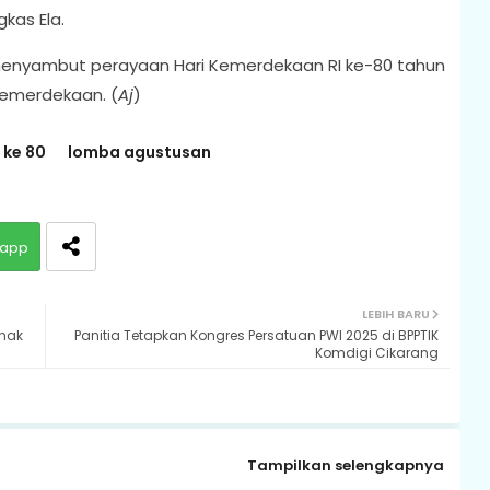
kas Ela.
menyambut perayaan Hari Kemerdekaan RI ke-80 tahun
kemerdekaan. (
Aj
)
 ke 80
lomba agustusan
app
LEBIH BARU
Anak
Panitia Tetapkan Kongres Persatuan PWI 2025 di BPPTIK
Komdigi Cikarang
Tampilkan selengkapnya