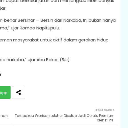
ni dapat berkelanjutan dan menjangkau lebih banyak
ar.
r-benar Bersinar — Bersih dari Narkoba. Ini bukan hanya
ma,” ujar Romeo Napitupulu.
elemen masyarakat untuk aktif dalam gerakan hidup
a narkoba,” ujar Abu Bakar. (
Rls
)
5
app
LEBIH BARU
aman
Tembakau Warisan Leluhur Disulap Jadi Cerutu Premium
oleh PTPN I