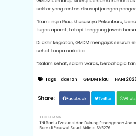
GMDM berharap sinergi bersama komunitas i
sektor yang rentan disusupi jaringan penged
“Kami ingin Riau, khususnya Pekanbaru, bena
tugas aparat, tetapi tanggung jawab bersa
Di akhir kegiatan, GMDM mengajak seluruh 
sehat tanpa narkoba.
“Salam sehat, salam waras, berbahagia tanp
Tags
daerah
GMDM Riau
HANI 202
Facebook
Twitter
Whats
LEBIH LAMA
TNI Bantu Evakuasi dan Dukung Penanganan Anc
Bom di Pesawat Saudi Airlines SV5276