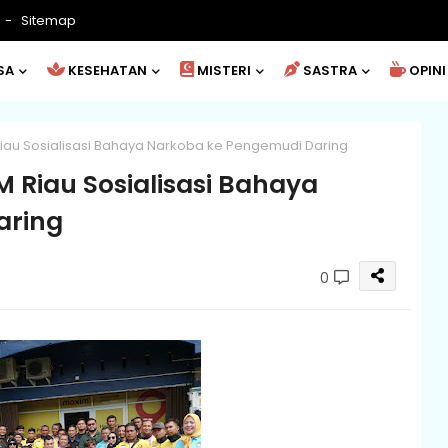
Sitemap
SA
KESEHATAN
MISTERI
SASTRA
OPINI
Riau Sosialisasi Bahaya Narkoba ke Pengemudi Daring
M Riau Sosialisasi Bahaya
aring
0