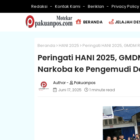
Redaksi
Kontak Kami
Beriklan
Privacy Policy
BERANDA
JELAJAH DE
Beranda
HANI 2025
Peringati HANI 2025, GMDM 
Peringati HANI 2025, GMD
Narkoba ke Pengemudi D
Pakuanpos
Juni 17, 2025
1 minute read