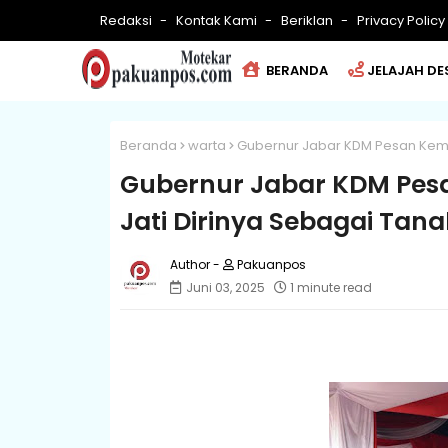
Redaksi
Kontak Kami
Beriklan
Privacy Policy
BERANDA
JELAJAH DE
Beranda
warta
Gubernur Jabar KDM Pesan Kemb
Gubernur Jabar KDM Pes
Jati Dirinya Sebagai Tan
Pakuanpos
Juni 03, 2025
1 minute read