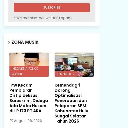
* We promise that we don't spam !
ZONA MUSIK
INDONESIA POLICE
WATCH
KEMENDAGRI
IPW Kecam
Kemendagri
Pembiaran
Dorong
Dirtipideksus
Optimalisasi
Bareskrim, Diduga
Penerapan dan
Ada Mafia Hukum
Pelaporan SPM
di LP 173 PT ARA
Kabupaten Hulu
Sungai Selatan
Tahun 2026
August 08, 2026