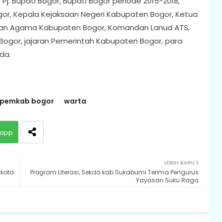
. Bupati Bogor, Bupati Bogor periode 2015-2018,
or, Kepala Kejaksaan Negeri Kabupaten Bogor, Ketua
ilan Agama Kabupaten Bogor, Komandan Lanud ATS,
Bogor, jajaran Pemerintah Kabupaten Bogor, para
da.
pemkab bogor
warta
app
LEBIH BARU
 kota
Program Literasi, Sekda kab Sukabumi Terima Pengurus
Yayasan Suku Raga