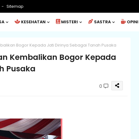
Sitemap
SA
KESEHATAN
MISTERI
SASTRA
OPINI
alikan Bogor Kepada Jati Dirinya Sebagai Tanah Pusaka
an Kembalikan Bogor Kepada
ah Pusaka
0