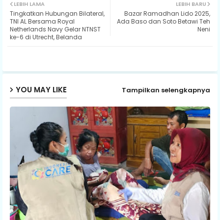
LEBIH LAMA
LEBIH BARU
Tingkatkan Hubungan Bilateral,
Bazar Ramadhan Lido 2025,
ter
ats
TNI AL Bersama Royal
Ada Baso dan Soto Betawi Teh
Netherlands Navy Gelar NTNST
Neni
ke-6 di Utrecht, Belanda
ap
p
YOU MAY LIKE
Tampilkan selengkapnya