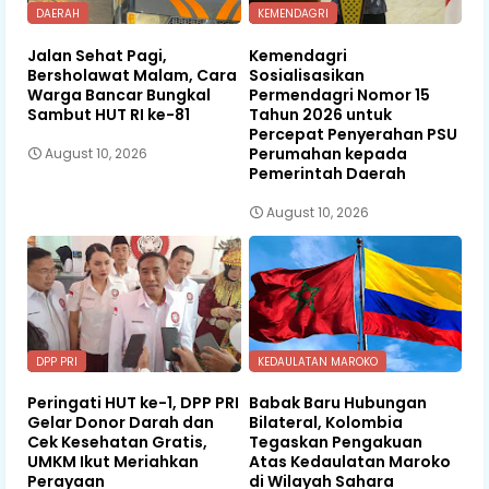
DAERAH
KEMENDAGRI
Jalan Sehat Pagi,
Kemendagri
Bersholawat Malam, Cara
Sosialisasikan
Warga Bancar Bungkal
Permendagri Nomor 15
Sambut HUT RI ke-81
Tahun 2026 untuk
Percepat Penyerahan PSU
Perumahan kepada
August 10, 2026
Pemerintah Daerah
August 10, 2026
DPP PRI
KEDAULATAN MAROKO
Peringati HUT ke-1, DPP PRI
Babak Baru Hubungan
Gelar Donor Darah dan
Bilateral, Kolombia
Cek Kesehatan Gratis,
Tegaskan Pengakuan
UMKM Ikut Meriahkan
Atas Kedaulatan Maroko
Perayaan
di Wilayah Sahara