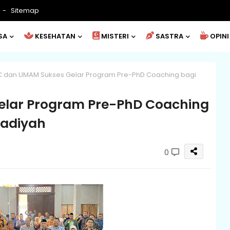
Sitemap
SA
KESEHATAN
MISTERI
SASTRA
OPINI
 dan UMAM Sukses Gelar Program Pre-PhD Coaching bagi
lar Program Pre-PhD Coaching
adiyah
0