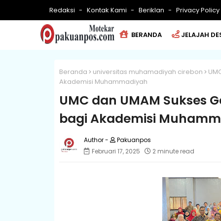
Redaksi
Kontak Kami
Beriklan
Privacy Policy
BERANDA
JELAJAH DE
Beranda
universitas muhamadiyah cirebon
UMC
Akademisi Muhammadiyah
UMC dan UMAM Sukses Ge
bagi Akademisi Muhamm
Pakuanpos
Februari 17, 2025
2 minute read