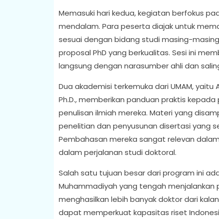
Memasuki hari kedua, kegiatan berfokus p
mendalam. Para peserta diajak untuk mem
sesuai dengan bidang studi masing-masing. 
proposal PhD yang berkualitas. Sesi ini me
langsung dengan narasumber ahli dan sali
Dua akademisi terkemuka dari UMAM, yaitu Ass
Ph.D., memberikan panduan praktis kepad
penulisan ilmiah mereka. Materi yang disam
penelitian dan penyusunan disertasi yang s
Pembahasan mereka sangat relevan dalam
dalam perjalanan studi doktoral.
Salah satu tujuan besar dari program ini ad
Muhammadiyah yang tengah menjalankan pro
menghasilkan lebih banyak doktor dari ka
dapat memperkuat kapasitas riset Indones