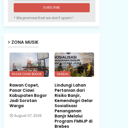
* We promise that we don't spam !
ZONA MUSIK
PASAR CIAWI BOGOR
DAERAH
Rawan Copet,
Lindungi Lahan
Pasar Ciawi
Pertanian dari
Kabupaten Bogor
Risiko Banjir,
Jadi Sorotan
Kemendagri Gelar
Warga
Sosialisasi
Penanganan
Banjir Melalui
August 07, 2026
Program FMNJP di
Brebes