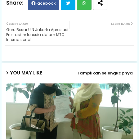
Facebook
Twit
Wh
LEBIH LAMA
LEBIH BARU
Guru Besar UIN Jakarta Apresiasi
ter
ats
Prestasi Indonesia dalam MTQ
Internasional
ap
p
YOU MAY LIKE
Tampilkan selengkapnya