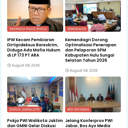
INDONESIA POLICE WATCH
KEMENDAGRI
IPW Kecam Pembiaran
Kemendagri Dorong
Dirtipideksus Bareskrim,
Optimalisasi Penerapan
Diduga Ada Mafia Hukum
dan Pelaporan SPM
di LP 173 PT ARA
Kabupaten Hulu Sungai
Selatan Tahun 2026
August 08, 2026
August 08, 2026
DISKUSI JURNALISTIK
BOS AYO MEDIA
Pokja PWI Walikota Jaktim
Jelang Konferprov PWI
dan GMNI Gelar Diskusi
Jabar, Bos Ayo Media