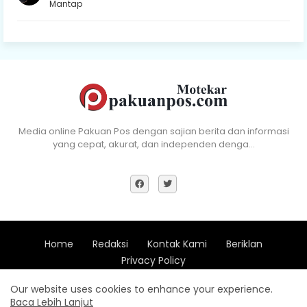
Mantap
Media online Pakuan Pos dengan sajian berita dan informasi
yang cepat, akurat, dan independen denga…
Home
Redaksi
Kontak Kami
Beriklan
Privacy Policy
Copyright (c) 2018 - All Right Reserve Pakuan Pos -
Xevdesign
Our website uses cookies to enhance your experience.
Baca Lebih Lanjut
Design by -
Blogger Templates
| Distributed by
Pakuan Pos