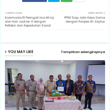
Twit
Wh
LEBIH LAMA
LEBIH BARU
Koarmada RI Peringati Isra Mi’raj
PPWI Siap Jalin Kerja Sama
ter
ats
dan Hari Jadi ke-3 dengan
dengan Ponpes Al-Zaytun
Refleksi dan Kepedulian Sosial
ap
p
YOU MAY LIKE
Tampilkan selengkapnya