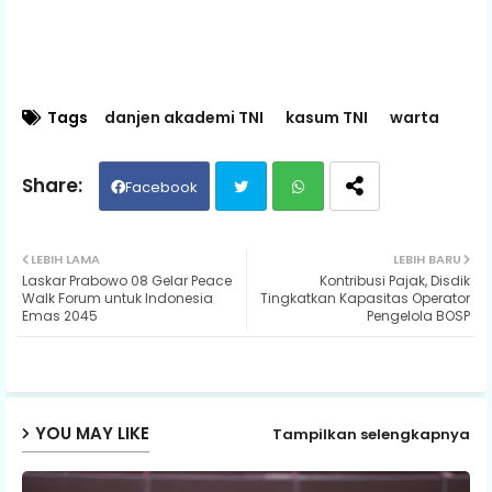
Tags
danjen akademi TNI
kasum TNI
warta
Facebook
Twit
Wh
LEBIH LAMA
LEBIH BARU
Laskar Prabowo 08 Gelar Peace
Kontribusi Pajak, Disdik
ter
ats
Walk Forum untuk Indonesia
Tingkatkan Kapasitas Operator
Emas 2045
Pengelola BOSP
ap
p
YOU MAY LIKE
Tampilkan selengkapnya