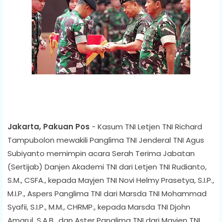
Jakarta, Pakuan Pos
- Kasum TNI Letjen TNI Richard
Tampubolon mewakili Panglima TNI Jenderal TNI Agus
Subiyanto memimpin acara Serah Terima Jabatan
(Sertijab) Danjen Akademi TNI dari Letjen TNI Rudianto,
S.M., CSFA., kepada Mayjen TNI Novi Helmy Prasetya, S.I.P.,
M.I.P., Aspers Panglima TNI dari Marsda TNI Mohammad
Syafii, S.I.P., M.M., CHRMP., kepada Marsda TNI Djohn
Amarul, S.A.B., dan Aster Panglima TNI dari Mayjen TNI