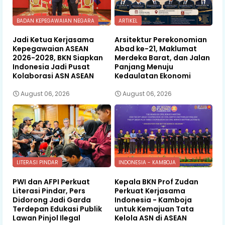
BADAN KEPEGAWAIAN NEGARA
ARTIKEL
Jadi Ketua Kerjasama
Arsitektur Perekonomian
Kepegawaian ASEAN
Abad ke-21, Maklumat
2026-2028, BKN Siapkan
Merdeka Barat, dan Jalan
Indonesia Jadi Pusat
Panjang Menuju
Kolaborasi ASN ASEAN
Kedaulatan Ekonomi
August 06, 2026
August 06, 2026
LITERASI PINDAR
INDONESIA - KAMBOJA
PWI dan AFPI Perkuat
Kepala BKN Prof Zudan
Literasi Pindar, Pers
Perkuat Kerjasama
Didorong Jadi Garda
Indonesia - Kamboja
Terdepan Edukasi Publik
untuk Kemajuan Tata
Lawan Pinjol Ilegal
Kelola ASN di ASEAN