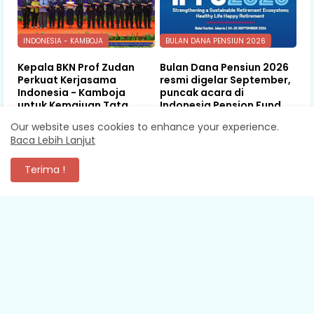
INDONESIA - KAMBOJA
BULAN DANA PENSIUN 2026
Kepala BKN Prof Zudan
Bulan Dana Pensiun 2026
Perkuat Kerjasama
resmi digelar September,
Indonesia - Kamboja
puncak acara di
untuk Kemajuan Tata
Indonesia Pension Fund
Kelola ASN di ASEAN
Summit
Our website uses cookies to enhance your experience.
Baca Lebih Lanjut
August 06, 2026
August 06, 2026
Terima !
KOMENTAR
XEVA SHREDDER
Mantap