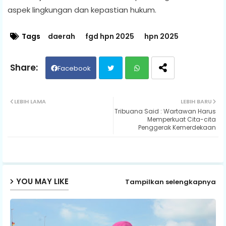
aspek lingkungan dan kepastian hukum.
Tags
daerah
fgd hpn 2025
hpn 2025
Facebook
Twit
Wh
LEBIH LAMA
LEBIH BARU
Tribuana Said : Wartawan Harus
ter
ats
Memperkuat Cita-cita
Penggerak Kemerdekaan
ap
p
YOU MAY LIKE
Tampilkan selengkapnya