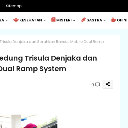
Sitemap
SA
KESEHATAN
MISTERI
SASTRA
OPINI
Trisula Denjaka dan Serahkan Ransus Mobile Dual Ramp
edung Trisula Denjaka dan
 Dual Ramp System
0