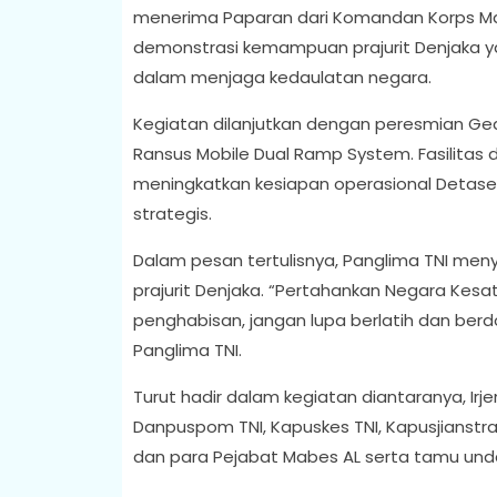
menerima Paparan dari Komandan Korps Mar
demonstrasi kemampuan prajurit Denjaka ya
dalam menjaga kedaulatan negara.
Kegiatan dilanjutkan dengan peresmian Ged
Ransus Mobile Dual Ramp System. Fasilitas 
meningkatkan kesiapan operasional Deta
strategis.
Dalam pesan tertulisnya, Panglima TNI me
prajurit Denjaka. “Pertahankan Negara Kesat
penghabisan, jangan lupa berlatih dan berd
Panglima TNI.
Turut hadir dalam kegiatan diantaranya, Irje
Danpuspom TNI, Kapuskes TNI, Kapusjianstra
dan para Pejabat Mabes AL serta tamu unda