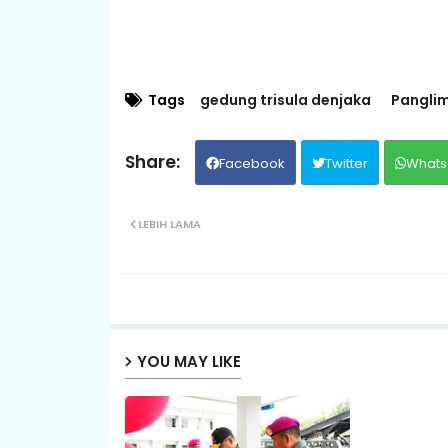
Tags
gedung trisula denjaka
Panglim
Facebook
Twitter
Whats
LEBIH LAMA
YOU MAY LIKE