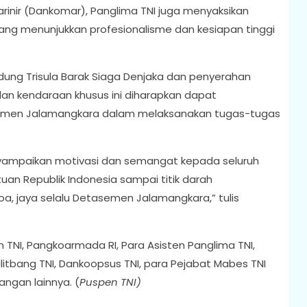
inir (Dankomar), Panglima TNI juga menyaksikan
ng menunjukkan profesionalisme dan kesiapan tinggi
ung Trisula Barak Siaga Denjaka dan penyerahan
dan kendaraan khusus ini diharapkan dapat
semen Jalamangkara dalam melaksanakan tugas-tugas
nyampaikan motivasi dan semangat kepada seluruh
uan Republik Indonesia sampai titik darah
oa, jaya selalu Detasemen Jalamangkara,” tulis
n TNI, Pangkoarmada RI, Para Asisten Panglima TNI,
litbang TNI, Dankoopsus TNI, para Pejabat Mabes TNI
ngan lainnya. (
Puspen TNI)