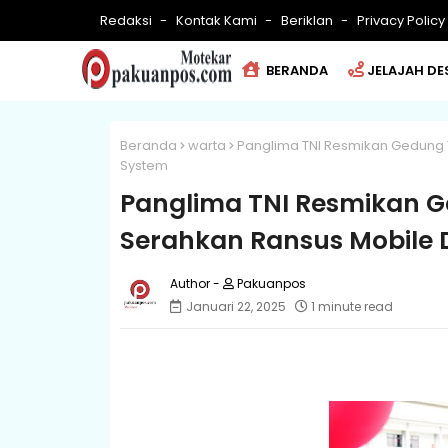
Redaksi
Kontak Kami
Beriklan
Privacy Policy
BERANDA
JELAJAH DE
Beranda
warta
Panglima TNI Resmikan Gedung 
System
Panglima TNI Resmikan G
Serahkan Ransus Mobile
Pakuanpos
Januari 22, 2025
1 minute read