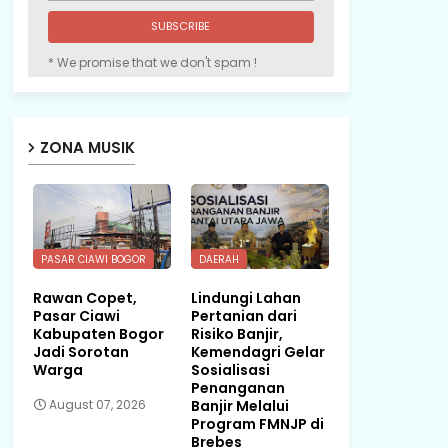
* We promise that we don't spam !
ZONA MUSIK
PASAR CIAWI BOGOR
DAERAH
Rawan Copet,
Lindungi Lahan
Pasar Ciawi
Pertanian dari
Kabupaten Bogor
Risiko Banjir,
Jadi Sorotan
Kemendagri Gelar
Warga
Sosialisasi
Penanganan
Banjir Melalui
August 07, 2026
Program FMNJP di
Brebes