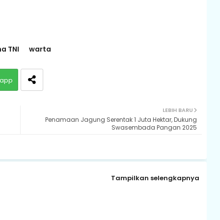
a TNI
warta
app
LEBIH BARU
Penamaan Jagung Serentak 1 Juta Hektar, Dukung
Swasembada Pangan 2025
Tampilkan selengkapnya