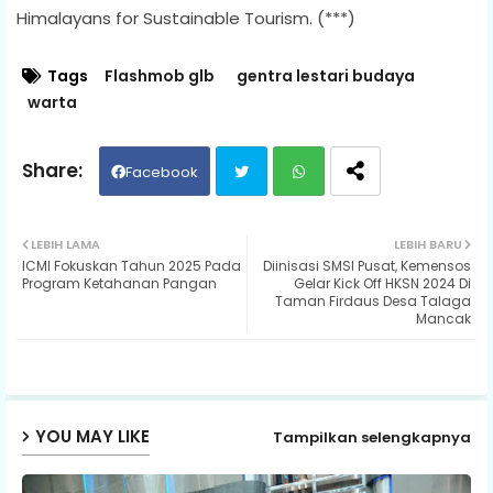
Himalayans for Sustainable Tourism. (***)
Tags
Flashmob glb
gentra lestari budaya
warta
Facebook
Twit
Wh
LEBIH LAMA
LEBIH BARU
ICMI Fokuskan Tahun 2025 Pada
Diinisasi SMSI Pusat, Kemensos
ter
ats
Program Ketahanan Pangan
Gelar Kick Off HKSN 2024 Di
Taman Firdaus Desa Talaga
Mancak
ap
p
YOU MAY LIKE
Tampilkan selengkapnya