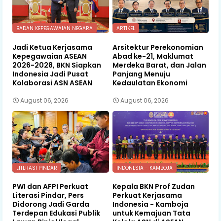
BADAN KEPEGAWAIAN NEGARA
ARTIKEL
Jadi Ketua Kerjasama
Arsitektur Perekonomian
Kepegawaian ASEAN
Abad ke-21, Maklumat
2026-2028, BKN Siapkan
Merdeka Barat, dan Jalan
Indonesia Jadi Pusat
Panjang Menuju
Kolaborasi ASN ASEAN
Kedaulatan Ekonomi
August 06, 2026
August 06, 2026
LITERASI PINDAR
INDONESIA - KAMBOJA
PWI dan AFPI Perkuat
Kepala BKN Prof Zudan
Literasi Pindar, Pers
Perkuat Kerjasama
Didorong Jadi Garda
Indonesia - Kamboja
Terdepan Edukasi Publik
untuk Kemajuan Tata