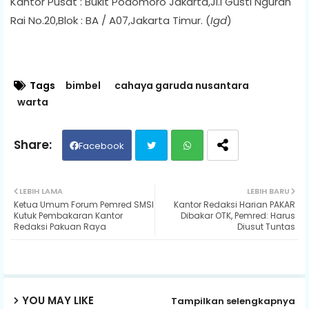
Kantor Pusat : Bukit Podomoro Jakarta,Jl.I Gusti Ngurah
Rai No.20,Blok : BA / A07,Jakarta Timur. (
Igd
)
Tags
bimbel
cahaya garuda nusantara
warta
Facebook
Twit
Wh
LEBIH LAMA
LEBIH BARU
Ketua Umum Forum Pemred SMSI
Kantor Redaksi Harian PAKAR
ter
ats
Kutuk Pembakaran Kantor
Dibakar OTK, Pemred: Harus
Redaksi Pakuan Raya
Diusut Tuntas
ap
p
YOU MAY LIKE
Tampilkan selengkapnya