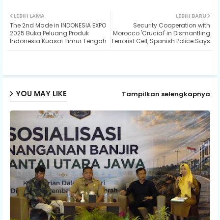
Twit
Wh
LEBIH LAMA
LEBIH BARU
The 2nd Made in INDONESIA EXPO
Security Cooperation with
ter
ats
2025 Buka Peluang Produk
Morocco 'Crucial' in Dismantling
Indonesia Kuasai Timur Tengah
Terrorist Cell, Spanish Police Says
ap
p
YOU MAY LIKE
Tampilkan selengkapnya