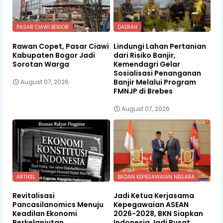
PASAR CIAWI BOGOR
DAERAH
Rawan Copet, Pasar Ciawi
Lindungi Lahan Pertanian
Kabupaten Bogor Jadi
dari Risiko Banjir,
Sorotan Warga
Kemendagri Gelar
Sosialisasi Penanganan
Banjir Melalui Program
August 07, 2026
FMNJP di Brebes
August 07, 2026
ARTIKEL
BADAN KEPEGAWAIAN NEGARA
Revitalisasi
Jadi Ketua Kerjasama
Pancasilanomics Menuju
Kepegawaian ASEAN
Keadilan Ekonomi
2026-2028, BKN Siapkan
Berkelanjutan
Indonesia Jadi Pusat