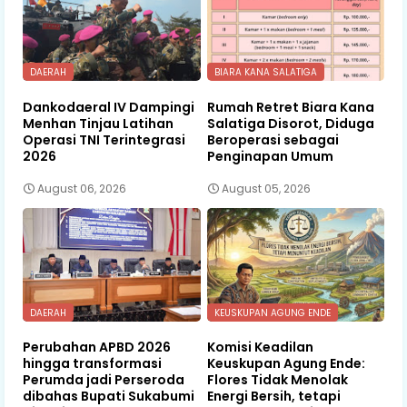
DAERAH
BIARA KANA SALATIGA
Dankodaeral IV Dampingi
Rumah Retret Biara Kana
Menhan Tinjau Latihan
Salatiga Disorot, Diduga
Operasi TNI Terintegrasi
Beroperasi sebagai
2026
Penginapan Umum
August 06, 2026
August 05, 2026
DAERAH
KEUSKUPAN AGUNG ENDE
Perubahan APBD 2026
Komisi Keadilan
hingga transformasi
Keuskupan Agung Ende:
Perumda jadi Perseroda
Flores Tidak Menolak
dibahas Bupati Sukabumi
Energi Bersih, tetapi