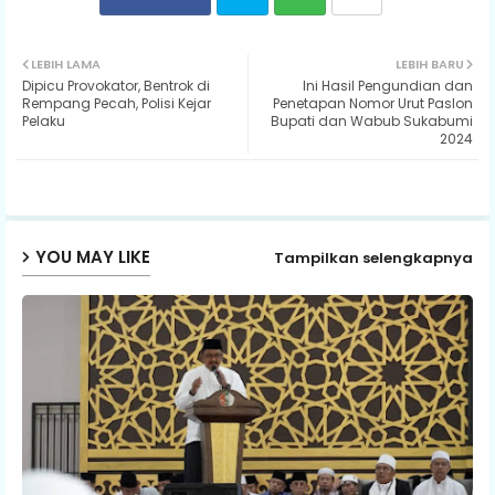
Twit
Wh
LEBIH LAMA
LEBIH BARU
Dipicu Provokator, Bentrok di
Ini Hasil Pengundian dan
ter
ats
Rempang Pecah, Polisi Kejar
Penetapan Nomor Urut Paslon
Pelaku
Bupati dan Wabub Sukabumi
2024
ap
p
YOU MAY LIKE
Tampilkan selengkapnya