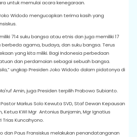
ara untuk memulai acara kenegaraan.
Joko Widodo mengucapkan terima kasih yang
nsiskus.
iliki 714 suku bangsa atau etnis dan juga memiliki 17
nya berbeda agama, budaya, dan suku bangsa. Terus
aan yang kita miliki. Bagi Indonesia perbedaan
rsatuan dan perdamaian sebagai sebuah bangsa.
sila,” ungkap Presiden Joko Widodo dalam pidatonya di
a'ruf Amin, juga Presiden terpilih Prabowo Subianto.
 Pastor Markus Solo Kewuta SVD, Staf Dewan Kepausan
, Ketua KWI Mgr Antonius Bunjamin, Mgr Ignatius
RI Trias Kuncahyono.
do dan Paus Fransiskus melakukan penandatanganan