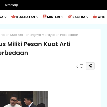
Sitemap
SA
KESEHATAN
MISTERI
SASTRA
OPINI
i Pesan Kuat Arti Pentingnya Merayakan Perbedaan
 Miliki Pesan Kuat Arti
erbedaan
0