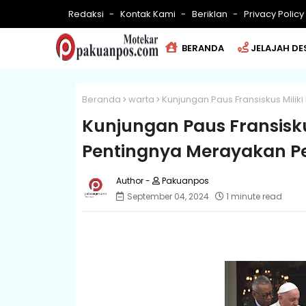
Redaksi
Kontak Kami
Beriklan
Privacy Policy
BERANDA
JELAJAH DE
Beranda
warta
Kunjungan Paus Fransiskus Milik
Kunjungan Paus Fransiskus
Pentingnya Merayakan P
Pakuanpos
September 04, 2024
1 minute read