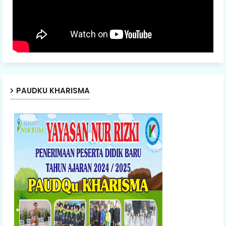
PAUDKU KHARISMA