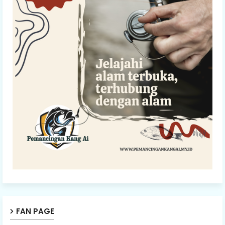
FAN PAGE