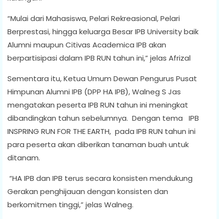
“Mulai dari Mahasiswa, Pelari Rekreasional, Pelari
Berprestasi, hingga keluarga Besar IPB University baik
Alumni maupun Citivas Academica IPB akan
berpartisipasi dalam IPB RUN tahun ini,” jelas Afrizal
Sementara itu, Ketua Umum Dewan Pengurus Pusat
Himpunan Alumni IPB (DPP HA IPB), Walneg S Jas
mengatakan peserta IPB RUN tahun ini meningkat
dibandingkan tahun sebelumnya. Dengan tema IPB
INSPRING RUN FOR THE EARTH, pada IPB RUN tahun ini
para peserta akan diberikan tanaman buah untuk
ditanam.
“HA IPB dan IPB terus secara konsisten mendukung
Gerakan penghijauan dengan konsisten dan
berkomitmen tinggi,” jelas Walneg.