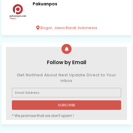
Pakuanpos
Bogor, Jawa Barat, Indonesia
Follow by Email
Get Notified About Next Update Direct to Your
inbox
* We promise that we don't spam !