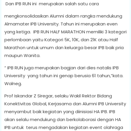
Dan IPB RUN ini merupakan salah satu cara
mengkonsolidasikan Alumni dalam rangka mendukung
Almamater IPB University. Tahun ini merupakan even
yang ketiga. IPB RUN HALF MARATHON memiliki 3 kategori
perlombaan yaitu Kategori 5K, 10K, dan 21K atau Half
Marathon untuk umum dan keluarga besar IPB baik pria
maupun Wanita.
“ IPB RUN juga merupakan bagjan dari dies natalis IPB
University yang tahun ini genap berusia 61 tahun,”kata.
Walneg.
Prof Iskandar Z Siregar, selaku Wakil Rektor Bidang
Konektivitas Global, Kerjasama dan Alumni IPB University
menyambut baik kegiatan yang diinisiasi HA IPB. IPB
akan selalu mendukung dan berkolaborasi dengan HA
IPB untuk terus mengadakan kegiatan event olahraga