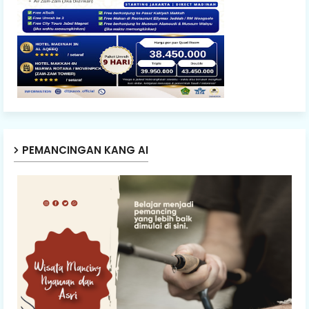
PEMANCINGAN KANG AI