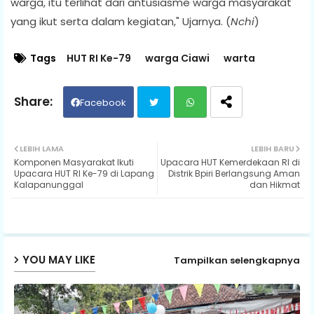
warga, itu terlihat dari antusiasme warga masyarakat
yang ikut serta dalam kegiatan," Ujarnya. (
Nchi
)
Tags
HUT RI Ke-79
warga Ciawi
warta
Facebook
Twit
Wh
LEBIH LAMA
LEBIH BARU
Komponen Masyarakat Ikuti
Upacara HUT Kemerdekaan RI di
ter
ats
Upacara HUT RI Ke-79 di Lapang
Distrik Bpiri Berlangsung Aman
Kalapanunggal
dan Hikmat
ap
p
YOU MAY LIKE
Tampilkan selengkapnya