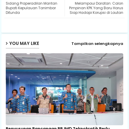
Sidang Praperadilan Mantan
Melampaui Daratan: Calon
ter
ats
Bupati Kepulauan Tanimbar
Pimpinan KPK Yang Baru Harus
Ditunda
Siap Hadapi Korupsi di Lautan
ap
p
YOU MAY LIKE
Tampilkan selengkapnya
Penyusunan Rancangan RPJMD Teknokratik Perlu