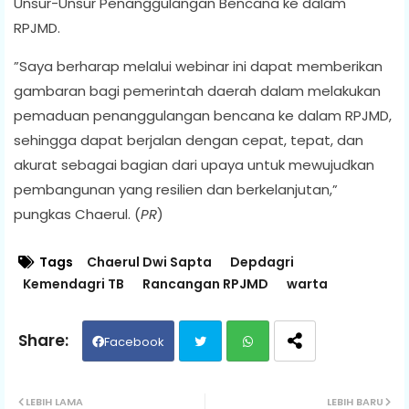
Unsur-Unsur Penanggulangan Bencana ke dalam
RPJMD.
”Saya berharap melalui webinar ini dapat memberikan
gambaran bagi pemerintah daerah dalam melakukan
pemaduan penanggulangan bencana ke dalam RPJMD,
sehingga dapat berjalan dengan cepat, tepat, dan
akurat sebagai bagian dari upaya untuk mewujudkan
pembangunan yang resilien dan berkelanjutan,”
pungkas Chaerul. (
PR
)
Tags
Chaerul Dwi Sapta
Depdagri
Kemendagri TB
Rancangan RPJMD
warta
Facebook
Twit
Wh
LEBIH LAMA
LEBIH BARU