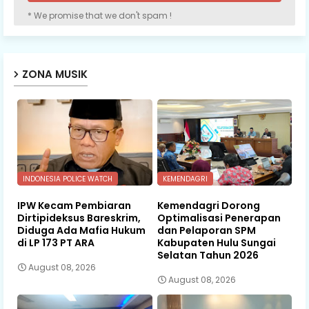
* We promise that we don't spam !
ZONA MUSIK
INDONESIA POLICE WATCH
KEMENDAGRI
IPW Kecam Pembiaran
Kemendagri Dorong
Dirtipideksus Bareskrim,
Optimalisasi Penerapan
Diduga Ada Mafia Hukum
dan Pelaporan SPM
di LP 173 PT ARA
Kabupaten Hulu Sungai
Selatan Tahun 2026
August 08, 2026
August 08, 2026