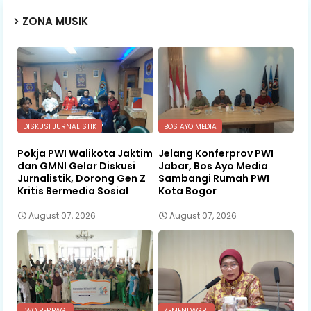
ZONA MUSIK
DISKUSI JURNALISTIK
BOS AYO MEDIA
Pokja PWI Walikota Jaktim
Jelang Konferprov PWI
dan GMNI Gelar Diskusi
Jabar, Bos Ayo Media
Jurnalistik, Dorong Gen Z
Sambangi Rumah PWI
Kritis Bermedia Sosial
Kota Bogor
August 07, 2026
August 07, 2026
IWO BERBAGI
KEMENDAGRI