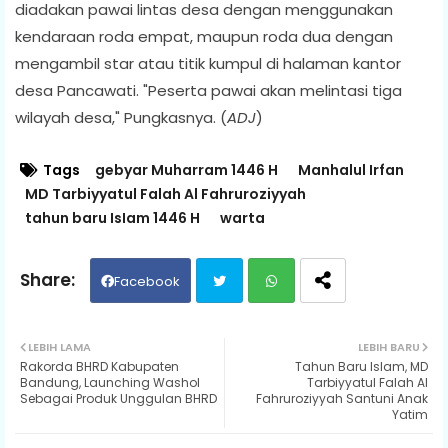
diadakan pawai lintas desa dengan menggunakan
kendaraan roda empat, maupun roda dua dengan
mengambil star atau titik kumpul di halaman kantor
desa Pancawati. "Peserta pawai akan melintasi tiga
wilayah desa," Pungkasnya. (
ADJ
)
Tags
gebyar Muharram 1446 H
Manhalul Irfan
MD Tarbiyyatul Falah Al Fahruroziyyah
tahun baru IsIam 1446 H
warta
Facebook
Twit
Wh
LEBIH LAMA
LEBIH BARU
Rakorda BHRD Kabupaten
Tahun Baru IsIam, MD
ter
ats
Bandung, Launching Washol
Tarbiyyatul Falah Al
Sebagai Produk Unggulan BHRD
Fahruroziyyah Santuni Anak
Yatim
ap