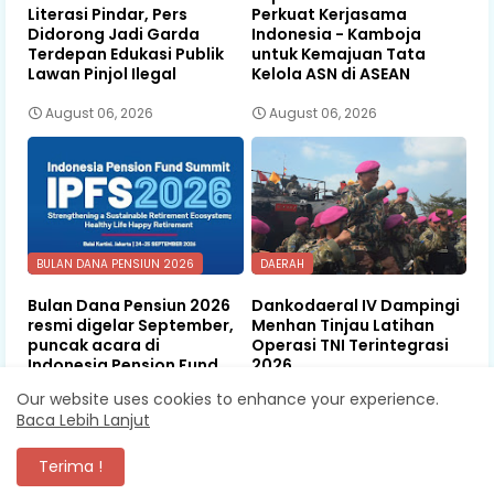
Literasi Pindar, Pers
Perkuat Kerjasama
Didorong Jadi Garda
Indonesia - Kamboja
Terdepan Edukasi Publik
untuk Kemajuan Tata
Lawan Pinjol Ilegal
Kelola ASN di ASEAN
August 06, 2026
August 06, 2026
BULAN DANA PENSIUN 2026
DAERAH
Bulan Dana Pensiun 2026
Dankodaeral IV Dampingi
resmi digelar September,
Menhan Tinjau Latihan
puncak acara di
Operasi TNI Terintegrasi
Indonesia Pension Fund
2026
Summit
Our website uses cookies to enhance your experience.
August 06, 2026
Baca Lebih Lanjut
August 06, 2026
Terima !