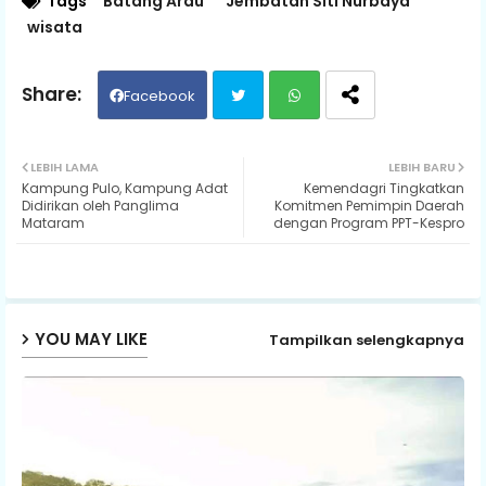
Tags
Batang Arau
Jembatan Siti Nurbaya
wisata
Facebook
Twit
Wh
LEBIH LAMA
LEBIH BARU
Kampung Pulo, Kampung Adat
Kemendagri Tingkatkan
ter
ats
Didirikan oleh Panglima
Komitmen Pemimpin Daerah
Mataram
dengan Program PPT-Kespro
ap
p
YOU MAY LIKE
Tampilkan selengkapnya