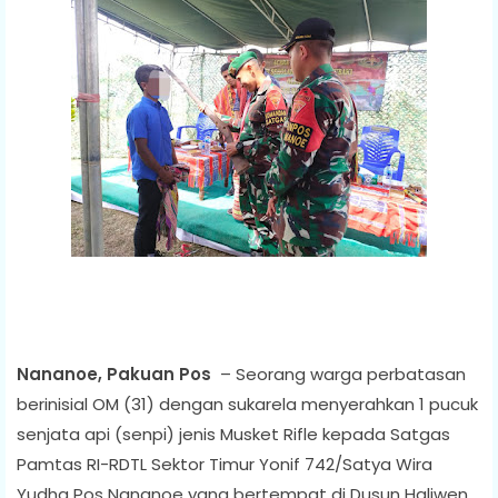
Nananoe, Pakuan Pos
– Seorang warga perbatasan
berinisial OM (31) dengan sukarela menyerahkan 1 pucuk
senjata api (senpi) jenis Musket Rifle kepada Satgas
Pamtas RI-RDTL Sektor Timur Yonif 742/Satya Wira
Yudha Pos Nananoe yang bertempat di Dusun Haliwen,