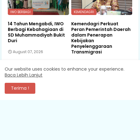
IWO BERBAGI
KEMENDAGRI
14 Tahun Mengabdi, IWO
Kemendagri Perkuat
Berbagi Kebahagiaan di
Peran Pemerintah Daerah
SD Muhammadiyah Bukit
dalam Penerapan
Duri
Kebijakan
Penyelenggaraan
Transmigrasi
August 07, 2026
August 07, 2026
Our website uses cookies to enhance your experience.
Baca Lebih Lanjut
Terima !
KOMENTAR
XEVA SHREDDER
Mantap