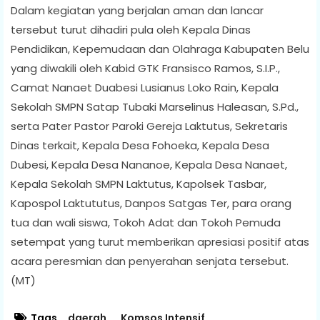
Dalam kegiatan yang berjalan aman dan lancar
tersebut turut dihadiri pula oleh Kepala Dinas
Pendidikan, Kepemudaan dan Olahraga Kabupaten Belu
yang diwakili oleh Kabid GTK Fransisco Ramos, S.I.P.,
Camat Nanaet Duabesi Lusianus Loko Rain, Kepala
Sekolah SMPN Satap Tubaki Marselinus Haleasan, S.Pd.,
serta Pater Pastor Paroki Gereja Laktutus, Sekretaris
Dinas terkait, Kepala Desa Fohoeka, Kepala Desa
Dubesi, Kepala Desa Nananoe, Kepala Desa Nanaet,
Kepala Sekolah SMPN Laktutus, Kapolsek Tasbar,
Kapospol Laktututus, Danpos Satgas Ter, para orang
tua dan wali siswa, Tokoh Adat dan Tokoh Pemuda
setempat yang turut memberikan apresiasi positif atas
acara peresmian dan penyerahan senjata tersebut.
(MT)
Tags
daerah
Komsos Intensif