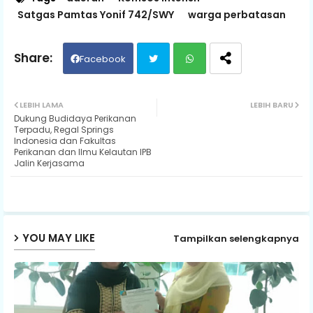
Satgas Pamtas Yonif 742/SWY
warga perbatasan
Facebook
Twit
Wh
LEBIH LAMA
LEBIH BARU
Dukung Budidaya Perikanan
ter
ats
Terpadu, Regal Springs
Indonesia dan Fakultas
Perikanan dan Ilmu Kelautan IPB
ap
Jalin Kerjasama
p
YOU MAY LIKE
Tampilkan selengkapnya