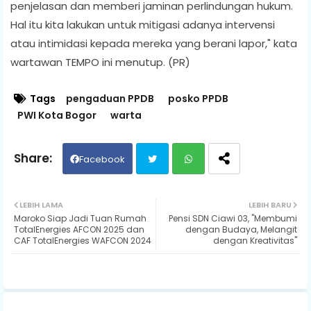
penjelasan dan memberi jaminan perlindungan hukum.
Hal itu kita lakukan untuk mitigasi adanya intervensi
atau intimidasi kepada mereka yang berani lapor," kata
wartawan TEMPO ini menutup. (PR)
Tags
pengaduan PPDB
posko PPDB
PWI Kota Bogor
warta
Facebook
Twit
Wh
LEBIH LAMA
LEBIH BARU
Maroko Siap Jadi Tuan Rumah
Pensi SDN Ciawi 03, "Membumi
ter
ats
TotalEnergies AFCON 2025 dan
dengan Budaya, Melangit
CAF TotalEnergies WAFCON 2024
dengan Kreativitas"
ap
p