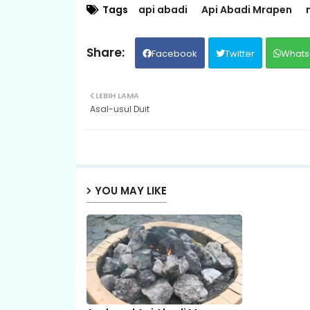
Tags
api abadi
Api Abadi Mrapen
Facebook
Twitter
Whats
LEBIH LAMA
Asal-usul Duit
YOU MAY LIKE