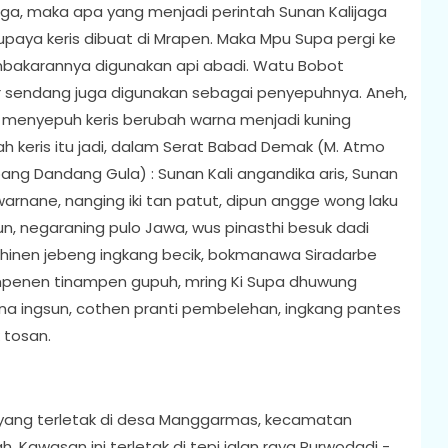
ga, maka apa yang menjadi perintah Sunan Kalijaga
upaya keris dibuat di Mrapen. Maka Mpu Supa pergi ke
bakarannya digunakan api abadi. Watu Bobot
r sendang juga digunakan sebagai penyepuhnya. Aneh,
uk menyepuh keris berubah warna menjadi kuning
ah keris itu jadi, dalam Serat Babad Demak (M. Atmo
bang Dandang Gula) : Sunan Kali angandika aris, Sunan
 warnane, nanging iki tan patut, dipun angge wong laku
pun, negaraning pulo Jawa, wus pinasthi besuk dadi
dhinen jebeng ingkang becik, bokmanawa Siradarbe
mpenen tinampen gupuh, mring Ki Supa dhuwung
ena ingsun, cothen pranti pembelehan, ingkang pantes
 tosan.
yang terletak di desa Manggarmas, kecamatan
awasan ini terletak di tepi jalan raya Purwodadi -