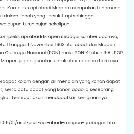
dadi. Kompleks api abadi Mrapen merupakan fenomena
i dalam tanah yang tersulut api sehingga
alaupun turun hujan sekalipun.
 kompleks api abadi Mrapen sebagai sumber obornya,
fo I tanggal 1 November 1963. Api abadi dari Mrapen
n Olahraga Nasional (PON) mulai PON X tahun 1981, POR
 Mrapen juga digunakan untuk obor upacara hari raya
 terdapat kolam dengan air mendidih yang konon dapat
it, serta batu bobot yang konon apabila seseorang
at tersebut akan mendapatkan keinginannya.
id/2015/01/asal-usul-api-abadi-mrapen-grobogan.html