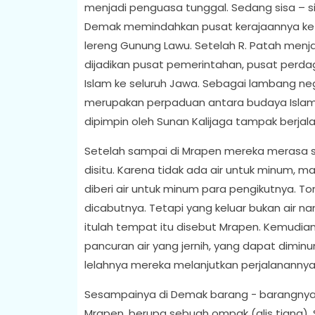
menjadi penguasa tunggal. Sedang sisa – s
Demak memindahkan pusat kerajaannya ke S
lereng Gunung Lawu. Setelah R. Patah menja
dijadikan pusat pemerintahan, pusat per
Islam ke seluruh Jawa. Sebagai lambang ne
merupakan perpaduan antara budaya Islam
dipimpin oleh Sunan Kalijaga tampak berjala
Setelah sampai di Mrapen mereka merasa sa
disitu. Karena tidak ada air untuk minum,
diberi air untuk minum para pengikutnya. 
dicabutnya. Tetapi yang keluar bukan air n
itulah tempat itu disebut Mrapen. Kemudian
pancuran air yang jernih, yang dapat dimin
lelahnya mereka melanjutkan perjalananny
Sesampainya di Demak barang - barangnya y
Mrapen, berupa sebuah ompak (alis tiang). 