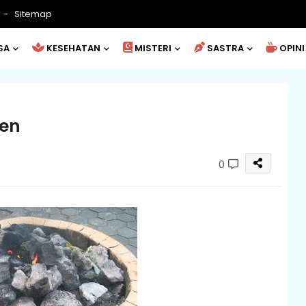
Sitemap
SA
KESEHATAN
MISTERI
SASTRA
OPINI
pen
0