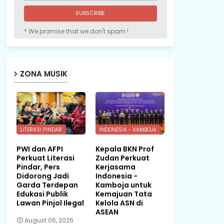
* We promise that we don't spam !
ZONA MUSIK
LITERASI PINDAR
INDONESIA - KAMBOJA
PWI dan AFPI
Kepala BKN Prof
Perkuat Literasi
Zudan Perkuat
Pindar, Pers
Kerjasama
Didorong Jadi
Indonesia -
Garda Terdepan
Kamboja untuk
Edukasi Publik
Kemajuan Tata
Lawan Pinjol Ilegal
Kelola ASN di
ASEAN
August 06, 2026