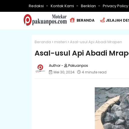
Redaksi
Kontak Kami
Beriklan
Privacy Policy
BERANDA
JELAJAH DE
Beranda
misteri
Asal-usul Api Abadi Mrapen
Asal-usul Api Abadi Mra
Pakuanpos
Mei 30, 2024
4 minute read