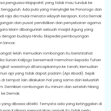
isa penguasa Majapahit yang tidak mau tunduk ke
engguruh. Ada pula yang menyingkir ke Ponorogo dan
di raja dia mulai menata wilayah kerajaan. Kota Demak
dagangan dan pusat pendidikan dan penyebaran agama
gara Islam dibangunlah sebuah masjid Agung yang
 dengan budaya Hindu. Ekspedisi pemboyongan
n lancar.
ngat lelah. Kemudian rombongan itu beristirahat
 maka Sunan Kalijogo bersemedi memohon kepada Tuhan
Tongkat wasiatnya ditancapkannya ke tanah, kemudian
amun api yang tidak dapat padam (Api Abadi). Sejak
 di tempat lain dilakukan hal yang sama dan keluarlah
um. Demikian rombongan itu minum dan setelah hilang
a ke Demak.
ang dibawa diteliti. Ternyata ada yang ketinggalan di
Sunan Kalijaga menyatakan ompak itu tidak perlu