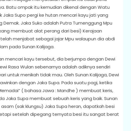
ya. Batu ompak itu kemudian dikenal dengan Watu
k Jaka Supo pergi ke hutan mencari kayu jati yang
ung Demak. Jaka Suko adalah Putra Tumenggung Mpu
kang membuat alat perang dari besi) Kerajaan
i telah menjabat sebagai jajar Mpu walaupun dia abdi
slam pada Sunan Kalijaga.
n mencari kayu tersebut, dia berjumpa dengan Dewi
wi Rasa Wulan sebenarnya adalah adiknya sendiri
wari untuk menikah tidak mau. Oleh Sunan Kalijaga, Dewi
ikawinkan dengan Jaka Supa. Pada suatu pagi, ketika
Memadai” ( bahasa Jawa : Mandhe ) membuat keris,
ada Jaka Supa membuat sebuah keris yang baik. Sunan
 asam (sak klungsu) Jaka Supa heran, dapatkah besi
tetapi setelah dipegang ternyata besi itu sangat berat