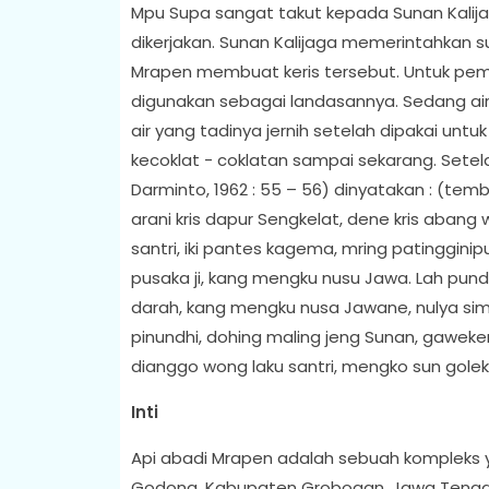
Mpu Supa sangat takut kepada Sunan Kalija
dikerjakan. Sunan Kalijaga memerintahkan s
Mrapen membuat keris tersebut. Untuk pem
digunakan sebagai landasannya. Sedang ai
air yang tadinya jernih setelah dipakai unt
kecoklat - coklatan sampai sekarang. Setel
Darminto, 1962 : 55 – 56) dinyatakan : (tem
arani kris dapur Sengkelat, dene kris abang
santri, iki pantes kagema, mring patinggini
pusaka ji, kang mengku nusu Jawa. Lah pun
darah, kang mengku nusa Jawane, nulya si
pinundhi, dohing maling jeng Sunan, gawek
dianggo wong laku santri, mengko sun golek
Inti
Api abadi Mrapen adalah sebuah kompleks 
Godong, Kabupaten Grobogan, Jawa Tengah. K