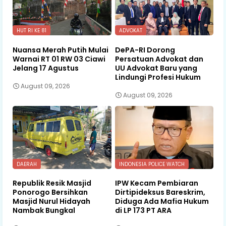
HUT RI KE 81
ADVOKAT
Nuansa Merah Putih Mulai
DePA-RI Dorong
Warnai RT 01 RW 03 Ciawi
Persatuan Advokat dan
Jelang 17 Agustus
UU Advokat Baru yang
Lindungi Profesi Hukum
August 09, 2026
August 09, 2026
DAERAH
INDONESIA POLICE WATCH
Republik Resik Masjid
IPW Kecam Pembiaran
Ponorogo Bersihkan
Dirtipideksus Bareskrim,
Masjid Nurul Hidayah
Diduga Ada Mafia Hukum
Nambak Bungkal
di LP 173 PT ARA