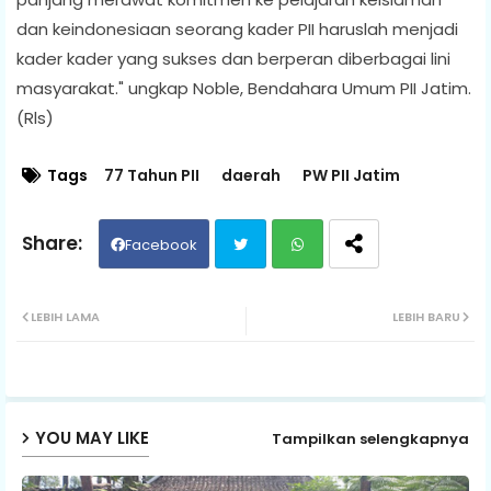
dan keindonesiaan seorang kader PII haruslah menjadi
kader kader yang sukses dan berperan diberbagai lini
masyarakat." ungkap Noble, Bendahara Umum PII Jatim.
(Rls)
Tags
77 Tahun PII
daerah
PW PII Jatim
Facebook
Twit
Wh
LEBIH LAMA
LEBIH BARU
ter
ats
ap
YOU MAY LIKE
Tampilkan selengkapnya
p