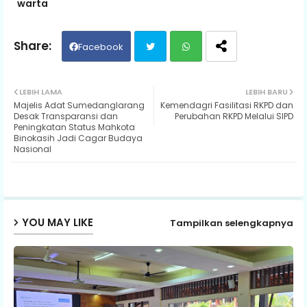
warta
Facebook
Twit
Wh
LEBIH LAMA
LEBIH BARU
Majelis Adat Sumedanglarang
Kemendagri Fasilitasi RKPD dan
ter
ats
Desak Transparansi dan
Perubahan RKPD Melalui SIPD
Peningkatan Status Mahkota
Binokasih Jadi Cagar Budaya
ap
Nasional
p
YOU MAY LIKE
Tampilkan selengkapnya