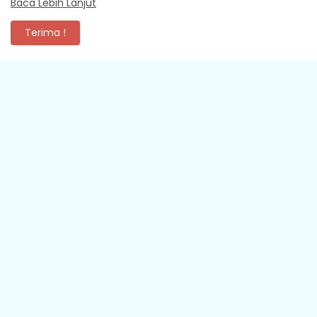
Baca Lebih Lanjut
KOMENTAR
Terima !
XEVA SHREDDER
Mantap
Media online Pakuan Pos dengan sajian berita dan informasi
yang cepat, akurat, dan independen denga…