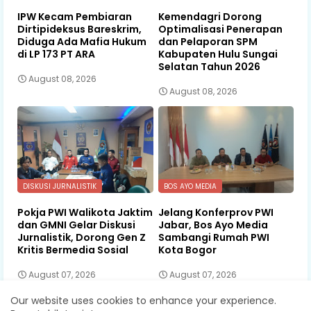
IPW Kecam Pembiaran
Kemendagri Dorong
Dirtipideksus Bareskrim,
Optimalisasi Penerapan
Diduga Ada Mafia Hukum
dan Pelaporan SPM
di LP 173 PT ARA
Kabupaten Hulu Sungai
Selatan Tahun 2026
August 08, 2026
August 08, 2026
DISKUSI JURNALISTIK
BOS AYO MEDIA
Pokja PWI Walikota Jaktim
Jelang Konferprov PWI
dan GMNI Gelar Diskusi
Jabar, Bos Ayo Media
Jurnalistik, Dorong Gen Z
Sambangi Rumah PWI
Kritis Bermedia Sosial
Kota Bogor
August 07, 2026
August 07, 2026
Our website uses cookies to enhance your experience.