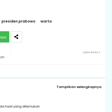
presiden prabowo
warta
app
LEBIH BARU
aih
Tampilkan selengkapnya
da hasil yang ditemukan