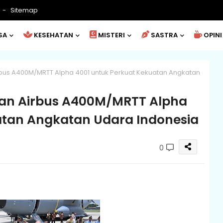
Sitemap
SA
KESEHATAN
MISTERI
SASTRA
OPINI
bus A400M/MRTT Alpha 4001 untuk Perkuat Kekuatan Angkatan
kan Airbus A400M/MRTT Alpha
atan Angkatan Udara Indonesia
0