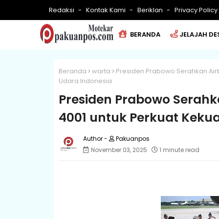
Redaksi
Kontak Kami
Beriklan
Privacy Policy
BERANDA
JELAJAH DE
Beranda
warta
Presiden Prabowo Serahkan Air
Udara Indonesia
Presiden Prabowo Serah
4001 untuk Perkuat Keku
Pakuanpos
November 03, 2025
1 minute read