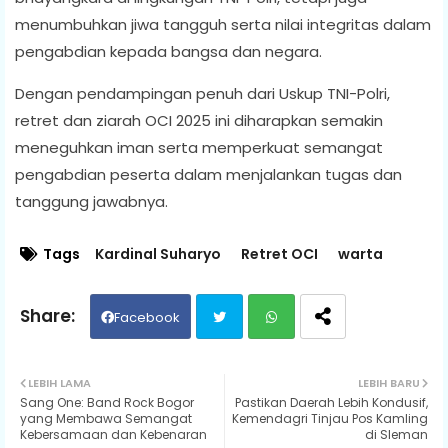
menumbuhkan jiwa tangguh serta nilai integritas dalam
pengabdian kepada bangsa dan negara.
Dengan pendampingan penuh dari Uskup TNI-Polri,
retret dan ziarah OCI 2025 ini diharapkan semakin
meneguhkan iman serta memperkuat semangat
pengabdian peserta dalam menjalankan tugas dan
tanggung jawabnya.
Tags
Kardinal Suharyo
Retret OCI
warta
Facebook
Twit
Wh
LEBIH LAMA
LEBIH BARU
Sang One: Band Rock Bogor
Pastikan Daerah Lebih Kondusif,
ter
ats
yang Membawa Semangat
Kemendagri Tinjau Pos Kamling
Kebersamaan dan Kebenaran
di Sleman