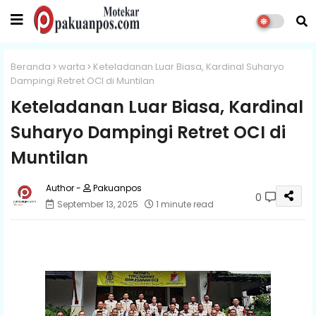
Beranda
warta
Keteladanan Luar Biasa, Kardinal Suharyo
Dampingi Retret OCI di Muntilan
Keteladanan Luar Biasa, Kardinal
Suharyo Dampingi Retret OCI di
Muntilan
Pakuanpos
0
September 13, 2025
1 minute read