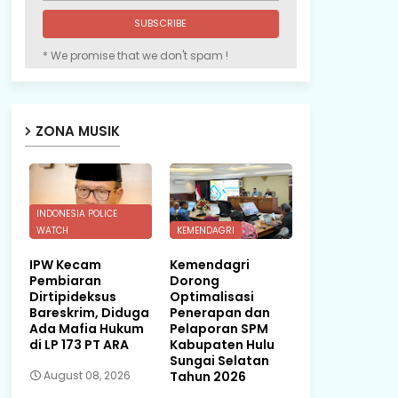
* We promise that we don't spam !
ZONA MUSIK
INDONESIA POLICE
WATCH
KEMENDAGRI
IPW Kecam
Kemendagri
Pembiaran
Dorong
Dirtipideksus
Optimalisasi
Bareskrim, Diduga
Penerapan dan
Ada Mafia Hukum
Pelaporan SPM
di LP 173 PT ARA
Kabupaten Hulu
Sungai Selatan
Tahun 2026
August 08, 2026