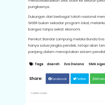
mensosialisasikan SMA SIGER ke seluruh pel
pungkasnya.
Dukungan dari berbagai tokoh nasional men
SIGER bukan sekadar program lokal, melai
bangsa tanpa sekat ekonomi.
Pemkot Bandar Lampung melalui Bunda Ev
hanya solusi jangka pendek, tetapi akan t
panjang dalam menciptakan sistem pendidikan
Tags
daerah
Eva Dwiana
SMA sige
Facebook
Twitter
Whats
LEBIH LAMA