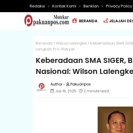
Redaksi
Kontak Kami
Beriklan
Privacy Policy
BERANDA
JELAJAH DE
Beranda
Wilson Lalengke
Keberadaan SMA SIGER
Langkah Pro-Rakyat
Keberadaan SMA SIGER, Bu
Nasional: Wilson Laleng
Pakuanpos
Juli 16, 2025
2 minute read