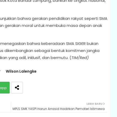
osok Kota Bandar Lampung, bahkan ke tingkat nasional,"
unjukkan bahwa gerakan pendidikan rakyat seperti SMA
nkan gerakan moral untuk membuka masa depan anak
a menegaskan bahwa keberadaan SMA SIGER bukan
erus dikembangkan sebagai bentuk komitmen jangka
 yang adil, inklusif, dan bermutu. (
TIM/Red)
r
Wilson Lalengke
app
LEBIH BARU
MPLS SMK YASPI Harun Arrasid Hadirkan Pemateri Istimewa