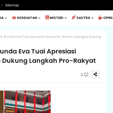
Sitemap
SA
KESEHATAN
MISTERI
SASTRA
OPINI
, Bunda Eva Tuai Apresiasi Nasional: Wilson Lalengke Dukung
nda Eva Tuai Apresiasi
ke Dukung Langkah Pro-Rakyat
0