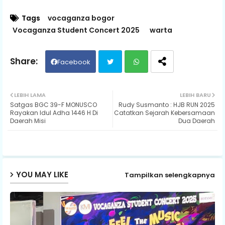
Tags
vocaganza bogor
Vocaganza Student Concert 2025
warta
Facebook
Twit
Wh
LEBIH LAMA
LEBIH BARU
Satgas BGC 39-F MONUSCO
Rudy Susmanto : HJB RUN 2025
ter
ats
Rayakan Idul Adha 1446 H Di
Catatkan Sejarah Kebersamaan
Daerah Misi
Dua Daerah
ap
p
YOU MAY LIKE
Tampilkan selengkapnya