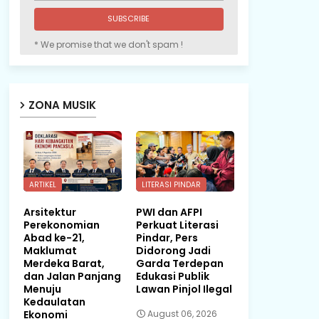
* We promise that we don't spam !
ZONA MUSIK
ARTIKEL
LITERASI PINDAR
Arsitektur
PWI dan AFPI
Perekonomian
Perkuat Literasi
Abad ke-21,
Pindar, Pers
Maklumat
Didorong Jadi
Merdeka Barat,
Garda Terdepan
dan Jalan Panjang
Edukasi Publik
Menuju
Lawan Pinjol Ilegal
Kedaulatan
Ekonomi
August 06, 2026