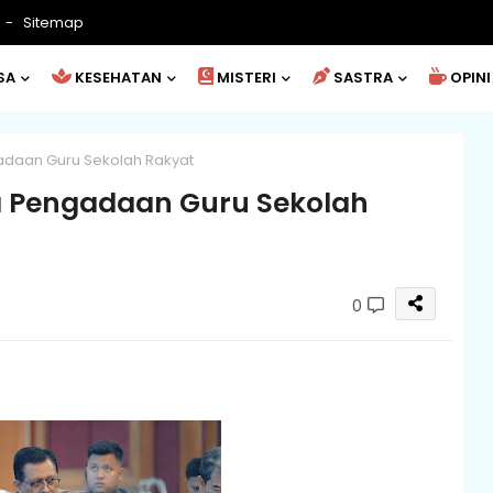
Sitemap
SA
KESEHATAN
MISTERI
SASTRA
OPINI
daan Guru Sekolah Rakyat
 Pengadaan Guru Sekolah
0