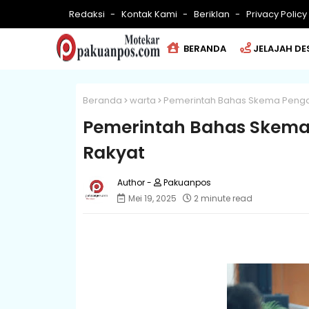
Redaksi
Kontak Kami
Beriklan
Privacy Policy
BERANDA
JELAJAH DE
Beranda
warta
Pemerintah Bahas Skema Penga
Pemerintah Bahas Skema
Rakyat
Pakuanpos
Mei 19, 2025
2 minute read