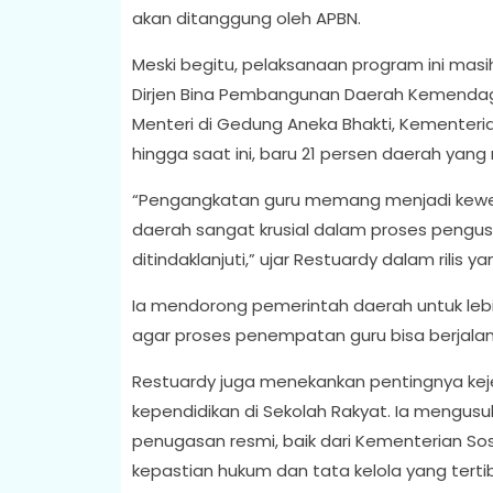
akan ditanggung oleh APBN.
Meski begitu, pelaksanaan program ini mas
Dirjen Bina Pembangunan Daerah Kemendagri
Menteri di Gedung Aneka Bhakti, Kementeri
hingga saat ini, baru 21 persen daerah yan
“Pengangkatan guru memang menjadi kewe
daerah sangat krusial dalam proses pengusul
ditindaklanjuti,” ujar Restuardy dalam rilis ya
Ia mendorong pemerintah daerah untuk leb
agar proses penempatan guru bisa berjalan
Restuardy juga menekankan pentingnya kej
kependidikan di Sekolah Rakyat. Ia mengusu
penugasan resmi, baik dari Kementerian S
kepastian hukum dan tata kelola yang tertib