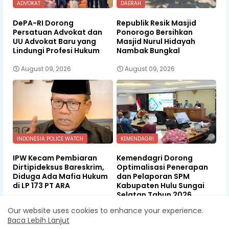
ADVOKAT
DAERAH
DePA-RI Dorong
Republik Resik Masjid
Persatuan Advokat dan
Ponorogo Bersihkan
UU Advokat Baru yang
Masjid Nurul Hidayah
Lindungi Profesi Hukum
Nambak Bungkal
August 09, 2026
August 09, 2026
INDONESIA POLICE WATCH
KEMENDAGRI
IPW Kecam Pembiaran
Kemendagri Dorong
Dirtipideksus Bareskrim,
Optimalisasi Penerapan
Diduga Ada Mafia Hukum
dan Pelaporan SPM
di LP 173 PT ARA
Kabupaten Hulu Sungai
Selatan Tahun 2026
August 08, 2026
Our website uses cookies to enhance your experience.
August 08, 2026
Baca Lebih Lanjut