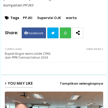
kompeten PPJKI!
Tags
PPJKI
Supervisi OJK
warta
Facebook
Twit
Wh
LEBIH LAMA
LEBIH BARU
Bupati Bogor resmi Lantik CPNS
ter
ats
dan PPPK Formasi tahun 2024
ap
p
YOU MAY LIKE
Tampilkan selengkapnya