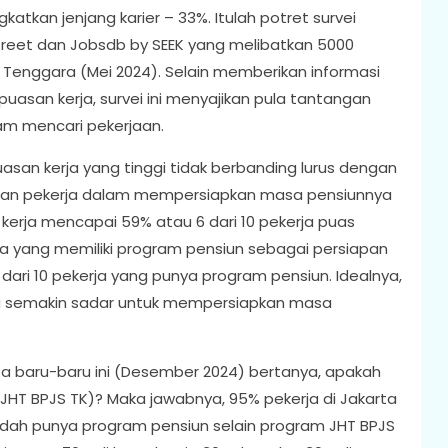
tkan jenjang karier – 33%. Itulah potret survei
street dan Jobsdb by SEEK yang melibatkan 5000
 Tenggara (Mei 2024). Selain memberikan informasi
uasan kerja, survei ini menyajikan pula tantangan
lam mencari pekerjaan.
asan kerja yang tinggi tidak berbanding lurus dengan
ngan pekerja dalam mempersiapkan masa pensiunnya
n kerja mencapai 59% atau 6 dari 10 pekerja puas
a yang memiliki program pensiun sebagai persiapan
 dari 10 pekerja yang punya program pensiun. Idealnya,
a semakin sadar untuk mempersiapkan masa
rta baru-baru ini (Desember 2024) bertanya, apakah
JHT BPJS TK)? Maka jawabnya, 95% pekerja di Jakarta
dah punya program pensiun selain program JHT BPJS