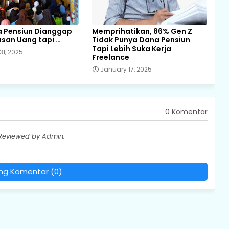
la Pensiun Dianggap
Memprihatikan, 86% Gen Z
san Uang tapi …
Tidak Punya Dana Pensiun
Tapi Lebih Suka Kerja
31, 2025
Freelance
January 17, 2025
0 Komentar
 Reviewed by Admin.
ing Komentar (0)