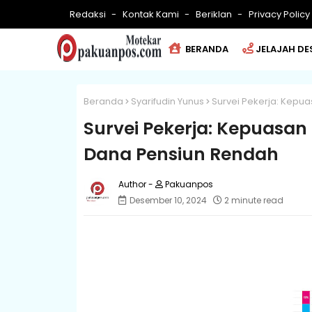
Redaksi
Kontak Kami
Beriklan
Privacy Policy
BERANDA
JELAJAH DE
Beranda
Syarifudin Yunus
Survei Pekerja: Kepua
Survei Pekerja: Kepuasan 
Dana Pensiun Rendah
Pakuanpos
Desember 10, 2024
2 minute read