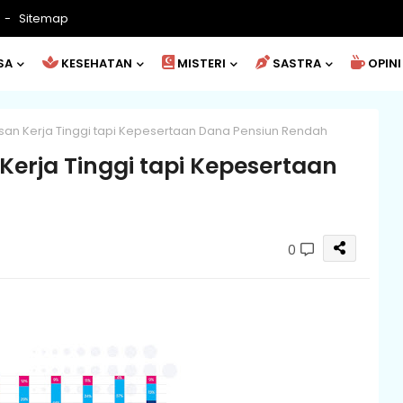
Sitemap
SA
KESEHATAN
MISTERI
SASTRA
OPINI
san Kerja Tinggi tapi Kepesertaan Dana Pensiun Rendah
Kerja Tinggi tapi Kepesertaan
0