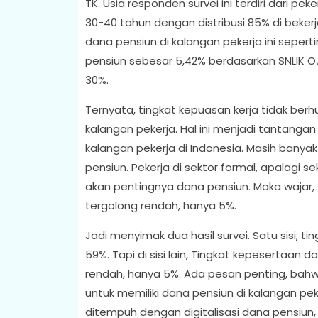
TK. Usia responden survei ini terdiri dari p
30-40 tahun dengan distribusi 85% di bekerja
dana pensiun di kalangan pekerja ini seper
pensiun sebesar 5,42% berdasarkan SNLIK OJK
30%.
Ternyata, tingkat kepuasan kerja tidak be
kalangan pekerja. Hal ini menjadi tantangan
kalangan pekerja di Indonesia. Masih banya
pensiun. Pekerja di sektor formal, apalagi
akan pentingnya dana pensiun. Maka wajar, 
tergolong rendah, hanya 5%.
Jadi menyimak dua hasil survei. Satu sisi, ti
59%. Tapi di sisi lain, Tingkat kepesertaan 
rendah, hanya 5%. Ada pesan penting, bah
untuk memiliki dana pensiun di kalangan pek
ditempuh dengan digitalisasi dana pensiun